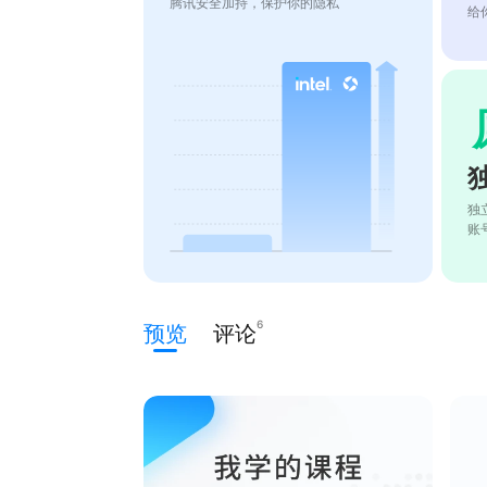
腾讯安全加持，保护你的隐私
给
独
账
6
预览
评论