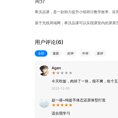
简介
希沃品课，是一款助力提升小组研讨教学效率、应
基于无线局域网，希沃品课可以实现课室内的屏屏
1.多屏互动 高效信息共享
用户评论(
6
)
打通教师、小组、学生屏幕间的连接，支持多屏投
全部
最新
好评
中评
差评
2.小组协同 激发全员讨论
学生在小组内自由投屏、共享文件，借助希沃白板
Agen
3.即时反馈 留存学情数据
今天吃饭，肉掉了一块，很不爽，给个五
2022-12-20
课中互动答题功能，满足教学的即时反馈，课后一
赵一禧~纯徙手体态还原体型打造
适合我学习