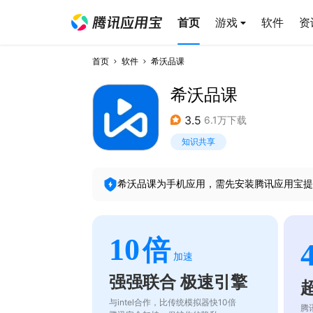
首页
游戏
软件
资
首页
软件
希沃品课
希沃品课
3.5
6.1万下载
知识共享
希沃品课
为手机应用，需先安装腾讯应用宝提
10
倍
加速
强强联合 极速引擎
与intel合作，比传统模拟器快10倍
腾