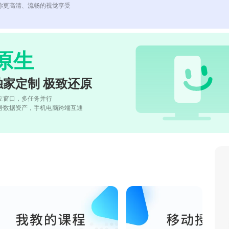
你更高清、流畅的视觉享受
原生
独家定制 极致还原
立窗口，多任务并行
号数据资产，手机电脑跨端互通