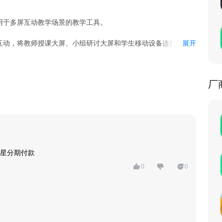
用于多屏互动教学场景的教学工具。
互动，将教师授课大屏、小组研讨大屏和学生移动设备连接。
展开
厂
屏和全局广播，高效分享信息，提高教学效率。
激发全员参与全员讨论的小组环境。
星分期付款
0
0
键获取学情数据和无感考勤数据，提供多维度教学过程信息。