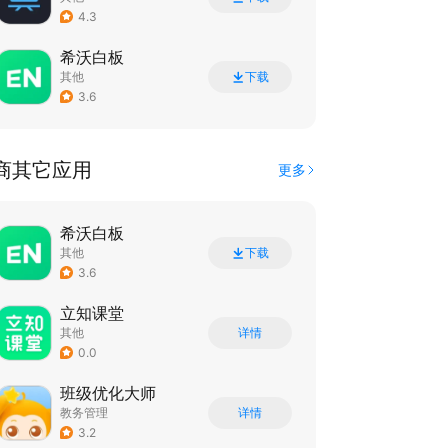
4.3
希沃白板
其他
下载
3.6
商其它应用
更多
希沃白板
其他
下载
3.6
立知课堂
其他
详情
0.0
班级优化大师
教务管理
详情
3.2