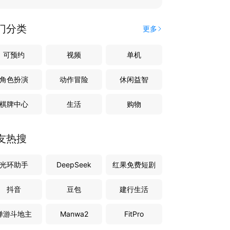
门分类
更多
可预约
视频
单机
角色扮演
动作冒险
休闲益智
棋牌中心
生活
购物
友热搜
光环助手
DeepSeek
红果免费短剧
抖音
豆包
建行生活
禅游斗地主
Manwa2
FitPro