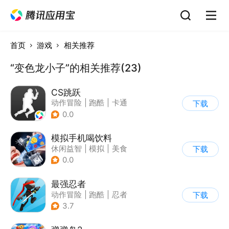
首页
游戏
相关推荐
“变色龙小子”的相关推荐(23)
CS跳跃
动作冒险
|
跑酷
|
卡通
下载
0.0
模拟手机喝饮料
休闲益智
|
模拟
|
美食
下载
|
卡通
0.0
最强忍者
动作冒险
|
跑酷
|
忍者
下载
|
卡通
3.7