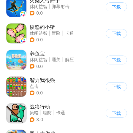
火柴人弓箭手
休闲益智
|
弹幕射击
下载
|
卡通
|
动作冒险
0.0
愤怒的小猪
休闲益智
|
冒险
|
卡通
下载
|
Q版
0.0
养鱼宝
休闲益智
|
通关
|
解压
下载
|
卡通
0.0
智力我很强
点击
下载
0.0
战狼行动
策略
|
塔防
|
卡通
下载
|
休闲益智
3.0