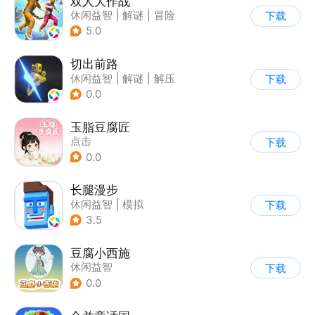
双人大作战
休闲益智
|
解谜
|
冒险
下载
|
派对游戏
5.0
切出前路
休闲益智
|
解谜
|
解压
下载
0.0
玉脂豆腐匠
点击
下载
0.0
长腿漫步
休闲益智
|
模拟
下载
|
像素风
|
游道易
3.5
豆腐小西施
休闲益智
下载
0.0