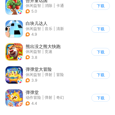
合并童话国
休闲益智
|
消除
|
卡通
下载
|
合成
5.0
白块儿达人
休闲益智
|
音乐
|
清新
下载
|
多比特
4.9
熊出没之熊大快跑
休闲益智
|
竞速
下载
|
动漫改编
|
熊出没
3.8
弹弹堂大冒险
休闲益智
|
弹射
|
冒险
下载
|
匹配对战
3.9
弹弹堂
动作冒险
|
弹射
|
奇幻
下载
|
5v5
4.4