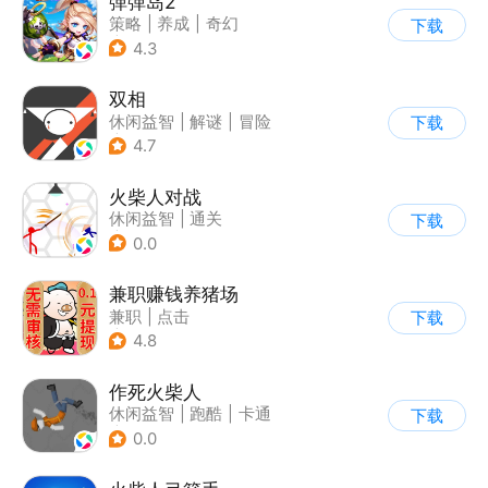
弹弹岛2
策略
|
养成
|
奇幻
下载
|
Q版
4.3
双相
休闲益智
|
解谜
|
冒险
下载
|
公益
4.7
火柴人对战
休闲益智
|
通关
下载
|
火柴人
0.0
兼职赚钱养猪场
兼职
|
点击
下载
|
其他休闲游戏
4.8
作死火柴人
休闲益智
|
跑酷
|
卡通
下载
|
62游戏
0.0