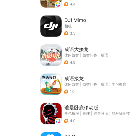
4.4
DJI Mimo
相机
3.5
成语大接龙
休闲益智
|
益智问答
|
成语
4.9
成语接龙
休闲益智
|
益智问答
|
成语
|
学习教育
1.0
谁是卧底移动版
角色扮演
|
推理
|
谁是卧底
|
非对称竞技
4.0