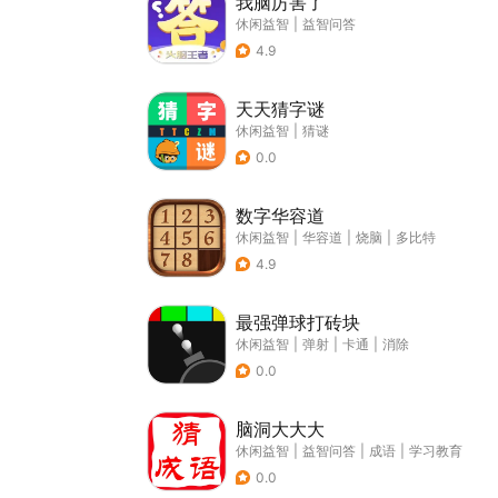
我脑厉害了
休闲益智
|
益智问答
4.9
天天猜字谜
休闲益智
|
猜谜
0.0
数字华容道
休闲益智
|
华容道
|
烧脑
|
多比特
4.9
最强弹球打砖块
休闲益智
|
弹射
|
卡通
|
消除
0.0
脑洞大大大
休闲益智
|
益智问答
|
成语
|
学习教育
0.0