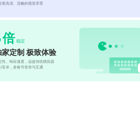
你更高清、流畅的视觉享受
5
倍
稳定
独家定制 极致体验
定性、响应速度，远超传统模拟器
OS/安卓，多账号登录与互通