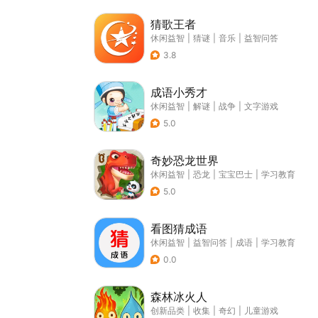
猜歌王者
休闲益智
|
猜谜
|
音乐
|
益智问答
3.8
成语小秀才
休闲益智
|
解谜
|
战争
|
文字游戏
5.0
奇妙恐龙世界
休闲益智
|
恐龙
|
宝宝巴士
|
学习教育
5.0
看图猜成语
休闲益智
|
益智问答
|
成语
|
学习教育
0.0
森林冰火人
创新品类
|
收集
|
奇幻
|
儿童游戏