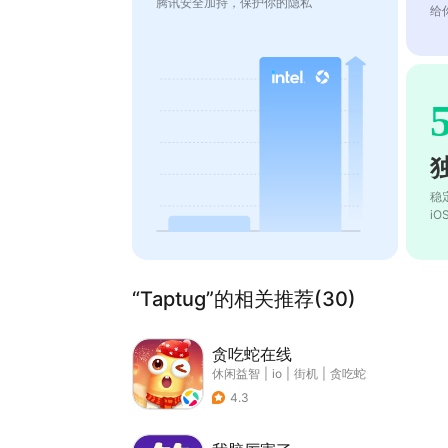
腾讯安全加持，保护你的隐私
给
稳
i
“Taptug”的相关推荐(30)
贪吃蛇在线
休闲益智
|
io
|
街机
|
贪吃蛇
4.3