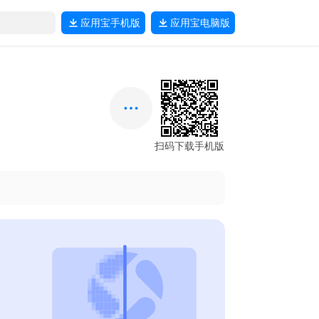
应用宝
手机版
应用宝
电脑版
扫码下载手机版