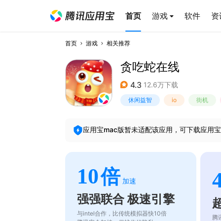
首页
游戏
软件
资
首页
游戏
相关推荐
贪吃蛇在线
4.3
12.6万下载
休闲益智
io
街机
应用宝mac版暂未适配该应用，可下载应用宝
10
倍
加速
强强联合 极速引擎
与intel合作，比传统模拟器快10倍
腾