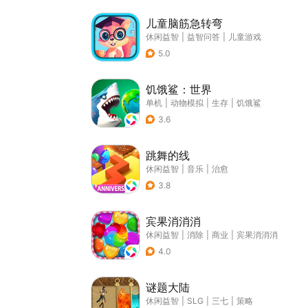
儿童脑筋急转弯
休闲益智
|
益智问答
|
儿童游戏
5.0
饥饿鲨：世界
单机
|
动物模拟
|
生存
|
饥饿鲨
3.6
跳舞的线
休闲益智
|
音乐
|
治愈
3.8
宾果消消消
休闲益智
|
消除
|
商业
|
宾果消消消
4.0
谜题大陆
休闲益智
|
SLG
|
三七
|
策略