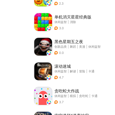
2.3
单机消灭星星经典版
休闲益智
|
消除
3.0
黑色星期五之夜
创新品类
|
舞蹈
|
美漫
|
休闲益智
0.0
滚动迷城
休闲益智
|
解谜
|
冒险
|
卡通
4.7
贪吃蛇大作战
休闲益智
|
模拟
|
贪吃蛇
|
卡通
3.7