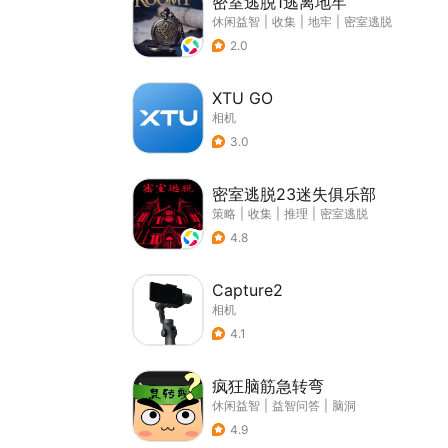
密室逃脱1逃离地牢
休闲益智
|
收集
|
地牢
|
密室逃脱
2.0
XTU GO
相机
3.0
密室逃脱23迷失俱乐部
策略
|
收集
|
推理
|
密室逃脱
4.8
Capture2
相机
4.1
疯狂脑筋急转弯
休闲益智
|
益智问答
|
脑洞
4.9