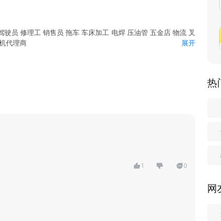
驶员 修理工 销售员 拖车 车床加工 电焊 压油管 五金店 物流 叉
主机代理商
展开
品牌宣传 等各项服务
热
1
0
网