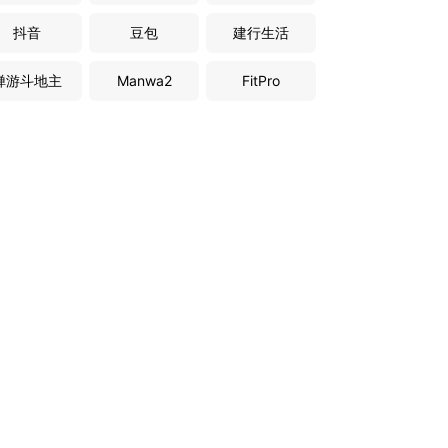
抖音
豆包
建行生活
禅游斗地主
Manwa2
FitPro