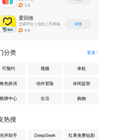
3.6
爱回收
交易平台
|
综合二手商城
详情
4.8
门分类
更多
可预约
视频
单机
角色扮演
动作冒险
休闲益智
棋牌中心
生活
购物
友热搜
光环助手
DeepSeek
红果免费短剧