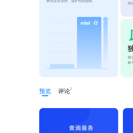
腾讯安全加持，保护你的隐私
给
独
账
2
预览
评论