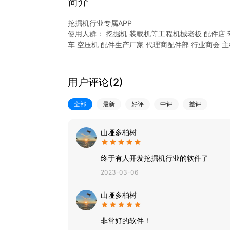
简介
挖掘机行业专属APP
使用人群： 挖掘机 装载机等工程机械老板 配件店 驾
车 空压机 配件生产厂家 代理商配件部 行业商会 
功能介绍：找人找店 二手买卖 招聘求职 参数查询 
蛙机通让一个行业可以建立连接的平台
我们的使命：让一切变的简单高效
用户评论(
2
)
全部
最新
好评
中评
差评
山垭多柏树
终于有人开发挖掘机行业的软件了
2023-03-06
山垭多柏树
非常好的软件！