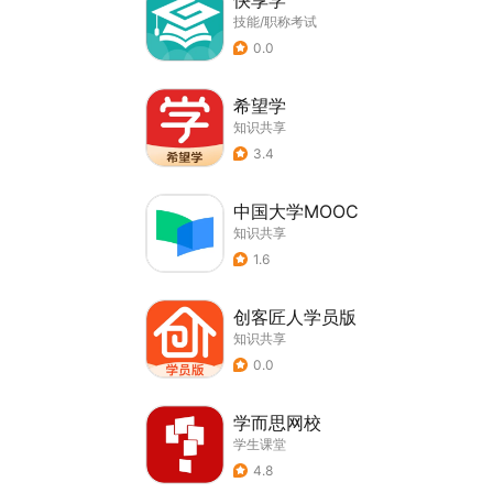
快享学
技能/职称考试
0.0
希望学
知识共享
3.4
中国大学MOOC
知识共享
1.6
创客匠人学员版
知识共享
0.0
学而思网校
学生课堂
4.8