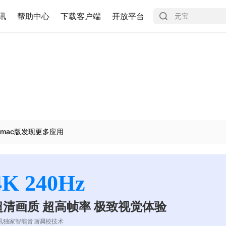
讯
帮助中心
下载客户端
开放平台
mac版发现更多应用
4K 240Hz
超清画质 超高帧率 极致视觉体验
讯独家智能音画调校技术