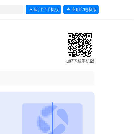
应用宝
手机版
应用宝
电脑版
扫码下载手机版