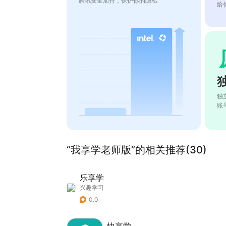
腾讯安全加持，保护你的隐私
给
独
账
“我享学老师版”的相关推荐(30)
乐享学
兴趣学习
0.0