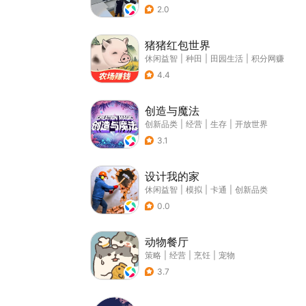
2.0
猪猪红包世界
休闲益智
|
种田
|
田园生活
|
积分网赚
4.4
创造与魔法
创新品类
|
经营
|
生存
|
开放世界
3.1
设计我的家
休闲益智
|
模拟
|
卡通
|
创新品类
0.0
动物餐厅
策略
|
经营
|
烹饪
|
宠物
3.7