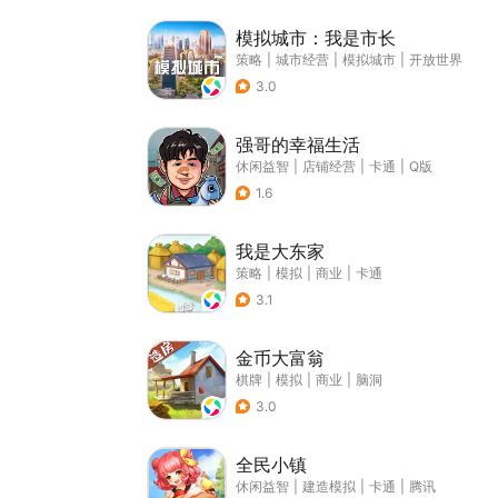
模拟城市：我是市长
策略
|
城市经营
|
模拟城市
|
开放世界
3.0
强哥的幸福生活
休闲益智
|
店铺经营
|
卡通
|
Q版
1.6
我是大东家
策略
|
模拟
|
商业
|
卡通
3.1
金币大富翁
棋牌
|
模拟
|
商业
|
脑洞
3.0
全民小镇
休闲益智
|
建造模拟
|
卡通
|
腾讯