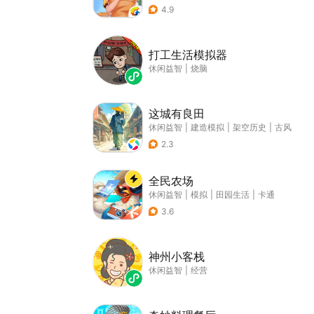
4.9
打工生活模拟器
休闲益智
|
烧脑
这城有良田
休闲益智
|
建造模拟
|
架空历史
|
古风
2.3
全民农场
休闲益智
|
模拟
|
田园生活
|
卡通
3.6
神州小客栈
休闲益智
|
经营