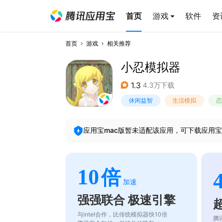
首页
游戏
软件
资
首页
游戏
相关推荐
小忍模拟器
1.3
4.3万下载
休闲益智
生活模拟
恋
应用宝mac版暂未适配该应用，可下载应用宝
10
倍
加速
强强联合 极速引擎
与intel合作，比传统模拟器快10倍
腾