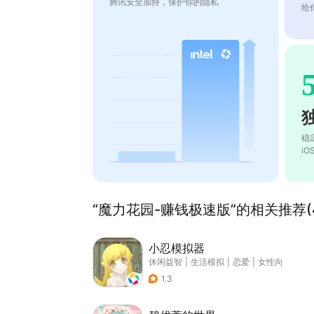
腾讯安全加持，保护你的隐私
给
稳
i
“魔力花园-赚钱极速版”的相关推荐(4
小忍模拟器
休闲益智
|
生活模拟
|
恋爱
|
女性向
1.3