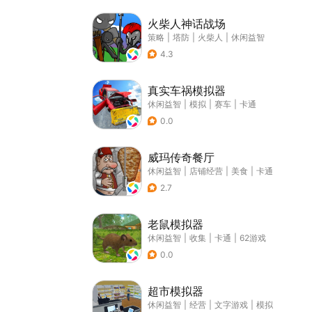
火柴人神话战场
策略
|
塔防
|
火柴人
|
休闲益智
4.3
真实车祸模拟器
休闲益智
|
模拟
|
赛车
|
卡通
0.0
威玛传奇餐厅
休闲益智
|
店铺经营
|
美食
|
卡通
2.7
老鼠模拟器
休闲益智
|
收集
|
卡通
|
62游戏
0.0
超市模拟器
休闲益智
|
经营
|
文字游戏
|
模拟