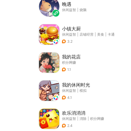
晚遇
休闲益智
|
烧脑
小镇大厨
休闲益智
|
店铺经营
|
美食
|
卡通
3.2
我的花店
积分网赚
1.1
我的休闲时光
休闲益智
|
模拟
4.1
欢乐消消消
休闲益智
|
消除
|
积分网赚
2.4