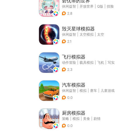
碧优蒂的世界
休闲益智
|
开放世界
|
Q版
|
捏脸
2.8
毁灭星球模拟器
休闲益智
|
太空模拟
|
太空
2.1
飞行模拟器
动作冒险
|
载具模拟
|
飞机
|
写实
2.3
汽车模拟器
休闲益智
|
模拟
|
赛车
|
儿童游戏
0.0
厨房模拟器
策略
|
模拟
|
美食
|
剧情
0.0