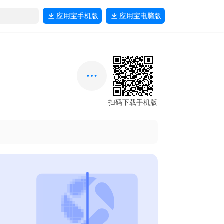
应用宝
手机版
应用宝
电脑版
扫码下载手机版