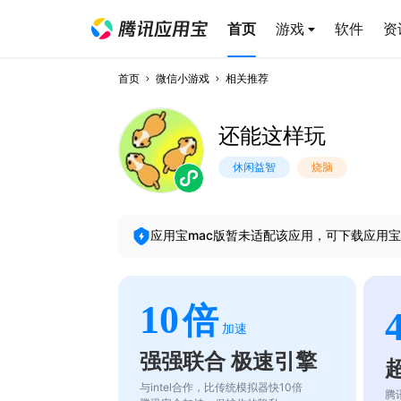
首页
游戏
软件
资
首页
微信小游戏
相关推荐
还能这样玩
休闲益智
烧脑
应用宝mac版暂未适配该应用，可下载应用宝
10
倍
加速
强强联合 极速引擎
与intel合作，比传统模拟器快10倍
腾