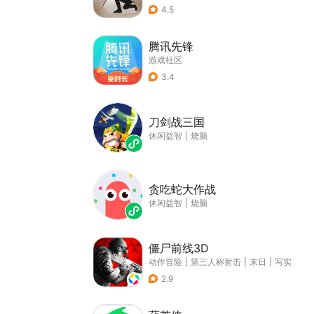
4.5
腾讯先锋
游戏社区
3.4
刀剑战三国
休闲益智
|
烧脑
贪吃蛇大作战
休闲益智
|
烧脑
僵尸前线3D
动作冒险
|
第三人称射击
|
末日
|
写实
2.9