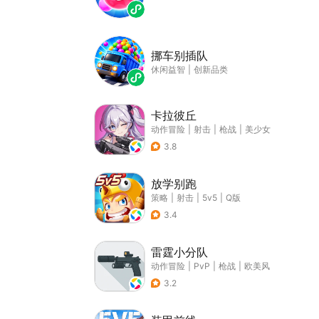
挪车别插队
休闲益智
|
创新品类
卡拉彼丘
动作冒险
|
射击
|
枪战
|
美少女
3.8
放学别跑
策略
|
射击
|
5v5
|
Q版
3.4
雷霆小分队
动作冒险
|
PvP
|
枪战
|
欧美风
3.2