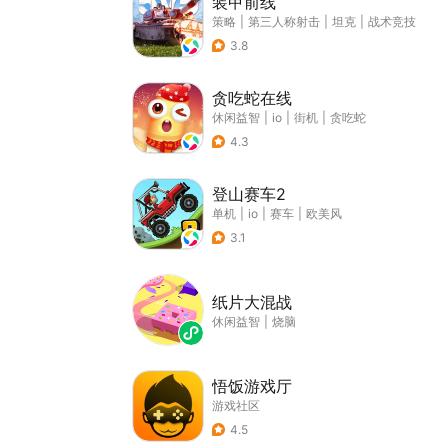
装甲前线
策略
|
第三人称射击
|
坦克
|
战术竞技
3.8
贪吃蛇在线
休闲益智
|
io
|
街机
|
贪吃蛇
4.3
登山赛车2
单机
|
io
|
赛车
|
欧美风
3.1
纸片大混战
休闲益智
|
烧脑
悟饭游戏厅
游戏社区
4.5