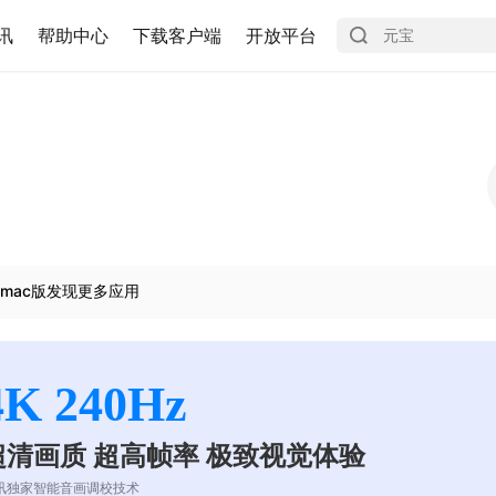
讯
帮助中心
下载客户端
开放平台
mac版发现更多应用
4K 240Hz
超清画质 超高帧率 极致视觉体验
讯独家智能音画调校技术