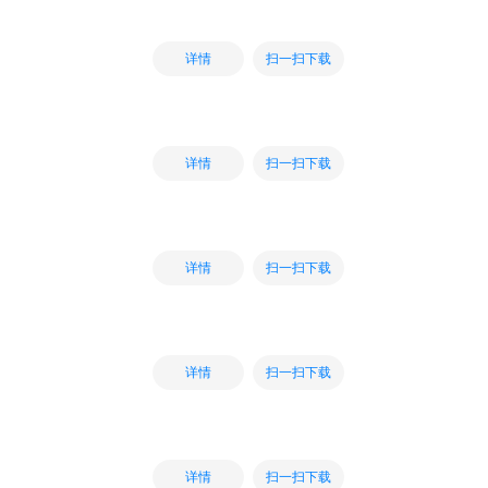
扫一扫下载
详情
扫一扫下载
详情
扫一扫下载
详情
扫一扫下载
详情
扫一扫下载
详情