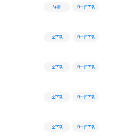
扫一扫下载
详情
扫一扫下载
下载
扫一扫下载
下载
扫一扫下载
下载
扫一扫下载
下载