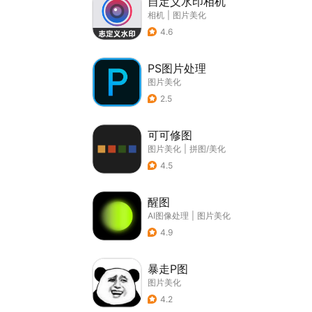
自定义水印相机
相机
|
图片美化
4.6
PS图片处理
图片美化
2.5
可可修图
图片美化
|
拼图/美化
4.5
醒图
AI图像处理
|
图片美化
4.9
暴走P图
图片美化
4.2