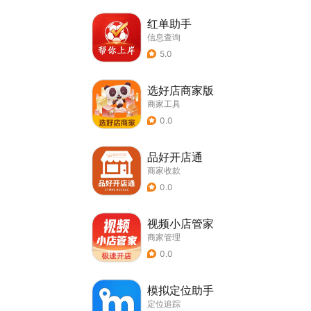
红单助手
信息查询
5.0
选好店商家版
商家工具
0.0
品好开店通
商家收款
0.0
视频小店管家
商家管理
0.0
模拟定位助手
定位追踪