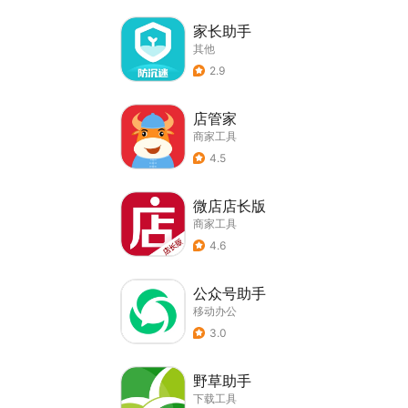
家长助手
其他
2.9
店管家
商家工具
4.5
微店店长版
商家工具
4.6
公众号助手
移动办公
3.0
野草助手
下载工具