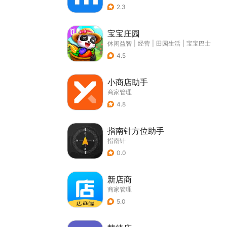
2.3
宝宝庄园
休闲益智
|
经营
|
田园生活
|
宝宝巴士
4.5
小商店助手
商家管理
4.8
指南针方位助手
指南针
0.0
新店商
商家管理
5.0