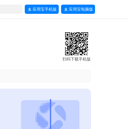
应用宝
手机版
应用宝
电脑版
扫码下载手机版