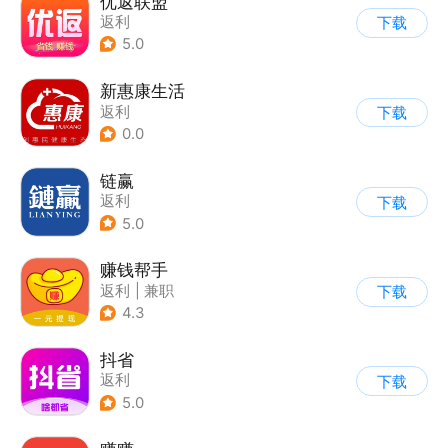
优返联盟
返利
下载
5.0
新惠康生活
返利
下载
0.0
链赢
返利
下载
5.0
赚钱帮手
返利
|
兼职
下载
4.3
抖省
返利
下载
5.0