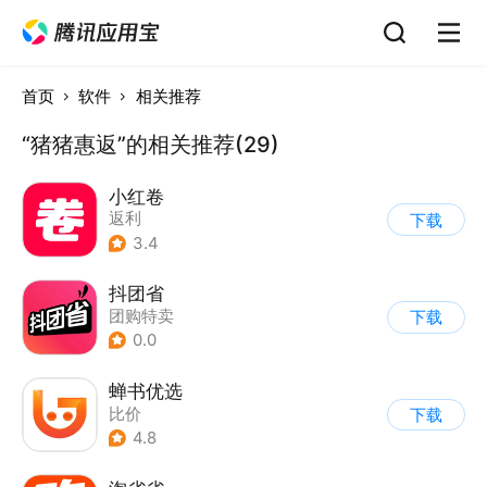
首页
软件
相关推荐
“猪猪惠返”的相关推荐(29)
小红卷
返利
下载
3.4
抖团省
团购特卖
下载
0.0
蝉书优选
比价
下载
4.8