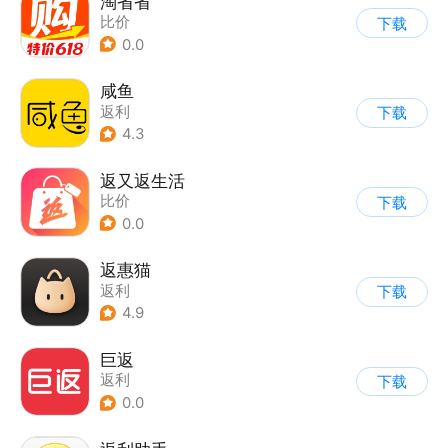
淘省省
比价
下载
0.0
咸鱼
返利
下载
4.3
返又返生活
比价
下载
0.0
返惠猫
返利
下载
4.9
巨返
返利
下载
0.0