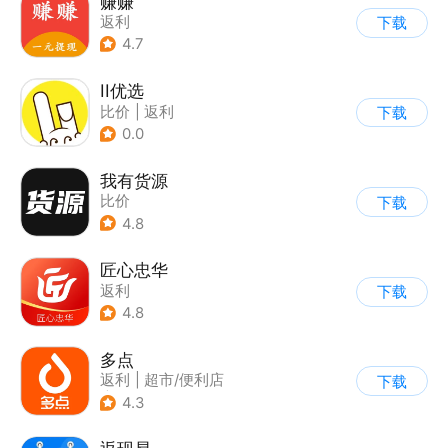
赚赚
返利
下载
4.7
II优选
比价
|
返利
下载
0.0
我有货源
比价
下载
4.8
匠心忠华
返利
下载
4.8
多点
返利
|
超市/便利店
下载
|
生鲜/买菜
4.3