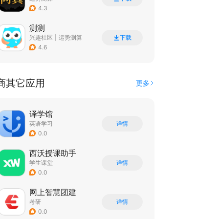
4.3
测测
兴趣社区
|
运势测算
下载
4.6
商其它应用
更多
译学馆
英语学习
详情
0.0
西沃授课助手
学生课堂
详情
0.0
网上智慧团建
考研
详情
0.0