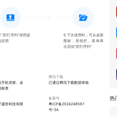
开“
苏打序列
”按照提
6.下次使用时，可从桌面
玩应用
图标、系统栏、菜单再
次启动“
苏打序列
”
腾讯下载
讯手机管家、金
已通过腾讯下载数据审核
霸检查
热
备案号
宇盛世科技有限
粤ICP备2024248567
号-3A