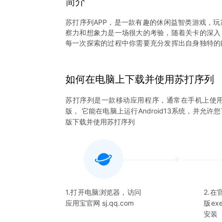
简介
苏打序列APP，是一款有趣的休闲益智类游戏，
察力和想象力是一场很大的考验，随着关卡的深入
每一次探索的过程中你需要充分发挥出自身独特的
模式来呈现，玩家在游戏中可以看到很多不同颜色
戏中的关卡非常的多难度也是递增的，在后面的关
不同的经典关卡等待你的挑战，每一次完成不同
如何在电脑上下载并使用
苏打序列
间，快来下载试试吧。
苏打序列
是一款移动应用程序，通常在手机上使
版， 它能在电脑上运行Android13系统，并允许
版下载并使用
苏打序列
1.打开电脑浏览器，访问
2.
应用宝官网 sj.qq.com
版e
安装