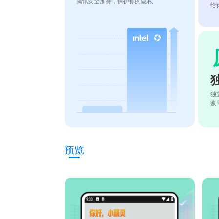
腾讯安全加持，保护你的隐私
给
独
账
预览