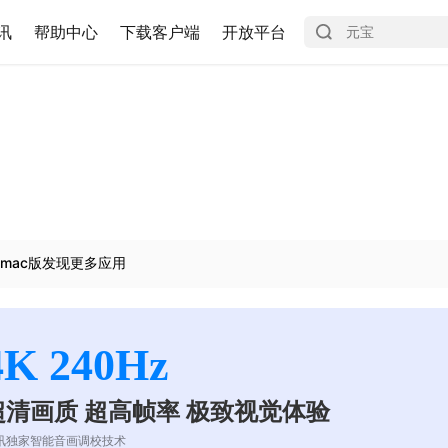
讯
帮助中心
下载客户端
开放平台
mac版发现更多应用
4K 240Hz
超清画质 超高帧率 极致视觉体验
讯独家智能音画调校技术