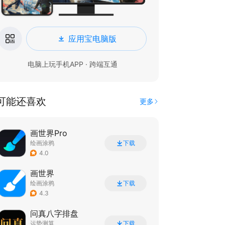
应用宝电脑版
电脑上玩手机APP · 跨端互通
可能还喜欢
更多
画世界Pro
绘画涂鸦
下载
4.0
画世界
绘画涂鸦
下载
4.3
问真八字排盘
运势测算
下载