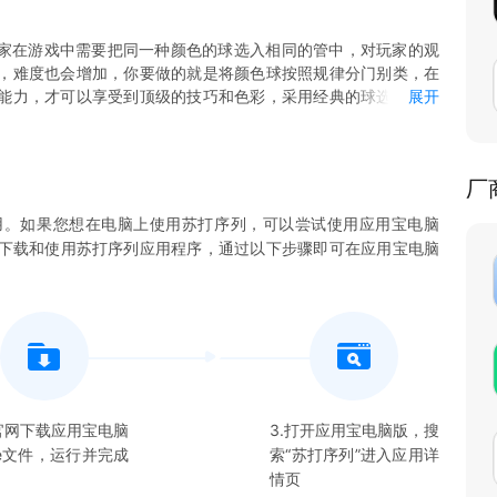
玩家在游戏中需要把同一种颜色的球选入相同的管中，对玩家的观
，难度也会增加，你要做的就是将颜色球按照规律分门别类，在
能力，才可以享受到顶级的技巧和色彩，采用经典的球选入玩法
展开
的球，只需要将所有的颜色放在同一个管中就能完成关卡了，游
卡中颜色越来越多，十分的考验大家的思维逻辑能力哦，数百个
的挑战就会有不一样的成就感哦，无聊的时候非常的适合打发时
厂
用。如果您想在电脑上使用
苏打序列
，可以尝试使用应用宝电脑
您下载和使用
苏打序列
应用程序，通过以下步骤即可在应用宝电脑
在官网下载应用宝电脑
3.打开应用宝电脑版，搜
xe文件，运行并完成
索“
苏打序列
”进入应用详
情页