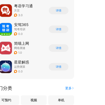
粤语学习通
方言
详情
3.0
安驾365
驾考培训
详情
0.0
简喵上网
网络测速
详情
1.0
星星解惑
运势测算
详情
0.0
门分类
更多
可预约
视频
单机