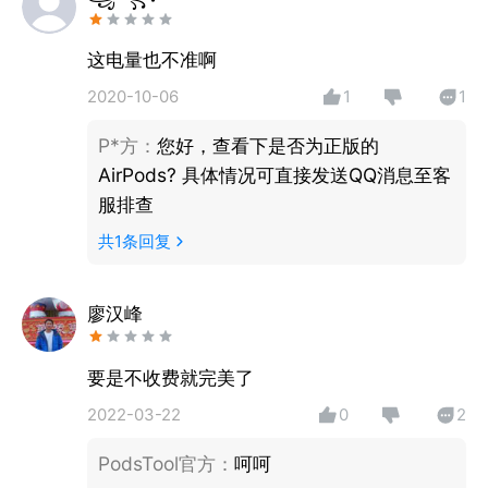
同时可在通知栏、状态栏、桌面小工具和快捷设置查看
电量。
这电量也不准啊
2020-10-06
1
1
目前有弹窗、灵动岛、入耳检测、查看耳机定位、设置
AirPods轻触控制等功能。
P*方
：
您好，查看下是否为正版的
AirPods? 具体情况可直接发送QQ消息至客
如果在使用中存在问题，欢迎在本应用设置界面联系客
服排查
服或发送邮件到：podstool@163.com。
共
1
条回复
廖汉峰
要是不收费就完美了
2022-03-22
0
2
PodsTool官方
：
呵呵