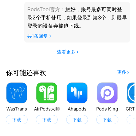
PodsTool官方
：
您好，账号最多可同时登
录2个手机使用，如果登录到第3个，则最早
登录的设备会被迫下线。
共
1
条回复
查看更多
你可能还喜欢
更多
WasTrans
AirPods大师
Ahapods
Pods King
GRT
下载
下载
下载
下载