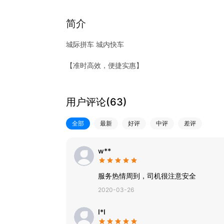
简介
城际拼车 城内快车
【准时高效，便捷实惠】
拼车价格实惠，到点就走，一人也发车
【正规发票】
每次出行均可开票，附电子行程单，快捷报销
用户评论(
63
)
【车新险全】
线上服务的车辆均为营运新车，且平台为每位乘客
全部
最新
好评
中评
差评
【隐私安全】
号码保护、一键报警、专业客服，守护您的每一次
w**
服务热情周到，司机很注意安全
2020-03-26
I*I