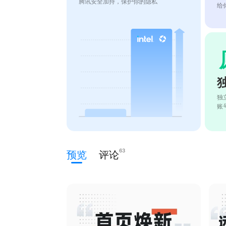
腾讯安全加持，保护你的隐私
给
独
账
63
预览
评论