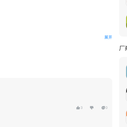
展开
厂
均购买百万乘车险
出行
3
0