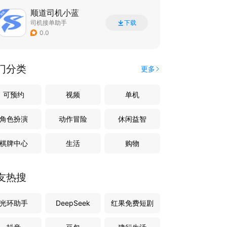
顺道司机小蓝
司机接单助手
下载
0.0
门分类
更多
可预约
视频
单机
角色扮演
动作冒险
休闲益智
棋牌中心
生活
购物
友热搜
光环助手
DeepSeek
红果免费短剧