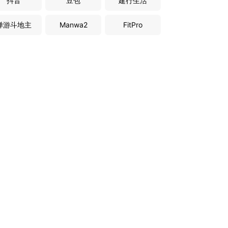
抖音
豆包
建行生活
禅游斗地主
Manwa2
FitPro