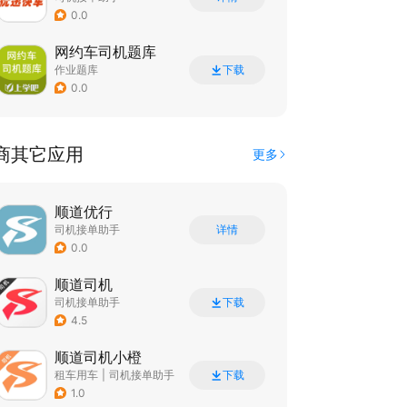
0.0
网约车司机题库
作业题库
下载
0.0
商其它应用
更多
顺道优行
司机接单助手
详情
0.0
顺道司机
司机接单助手
下载
4.5
顺道司机小橙
租车用车
|
司机接单助手
下载
1.0