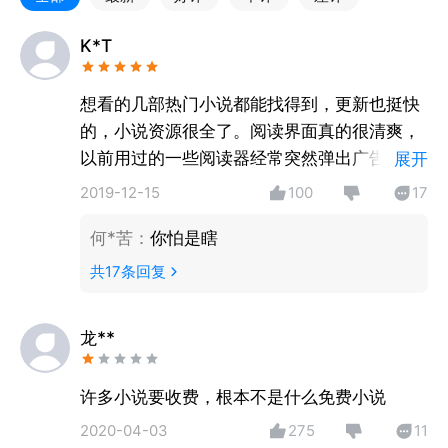
全球异变，魔兽入侵。 御兽师，肩负起拯救人类文明
的重任。
K*T
肖星宇穿越后，觉醒【神级御兽系统】。
开启魔神之眼，可以看穿所有御兽隐藏进化路线、激活
想看的几部热门小说都能找得到，更新也挺快
隐藏血脉、开启无限进化……
的，小说资源很全了。阅读界面真的很清爽，
多年后。，肖星宇身边上古神兽环绕，混沌天元龙、燃
以前用过的一些阅读器经常突然弹出广告，非
展开
血凤凰王、冥府夜麒麟、弑神堕天使……
常影响阅读体验，没有广告要点个赞。
2019-12-15
100
17
身为龙国最强御兽师，肖星宇率领神兽大军踏碎山河，
统治寰宇，将宇宙万族踩在脚下！
何*苦
：
你怕是瞎
共
17
条回复
【海量热门影视原著】
《与凤行》
赵丽颖、林更新领衔主演，灵界在逃碧苍王沈璃与上神
龙**
行止，在一起除恶扬善、探索真相的过程中互生情愫。
许多小说要收费，根本不是什么免费小说
《白烁上神》
白鹿、敖瑞鹏主演《白月梵星》影视原著小说，聪慧狡
2020-04-03
275
11