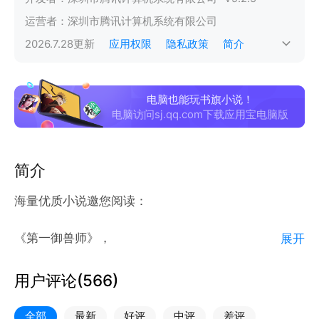
运营者：
深圳市腾讯计算机系统有限公司
2026.7.28
更新
应用权限
隐私政策
简介
电脑也能玩书旗小说！
电脑访问sj.qq.com下载应用宝电脑版
简介
海量优质小说邀您阅读：
《第一御兽师》，
展开
入站必看！
用户评论(
566
)
书籍介绍：
全部
最新
好评
中评
差评