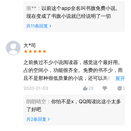
黠少女白烁×淡漠慵懒妖王梵樾，畅销书作家星零仙侠
痕**
：
以前这个app全名叫书旗免费小说。
巅峰之作。
现在变成了书旗小说就已经说明了一切
《千朵桃花一世开》
共
11
条回复
张彬彬、孙珍妮主演，雪城少城主与暗域圣女三个身份
大*司
之前换过不少小说阅读器，感觉这个最好用。
占的空间小，功能很齐全。免费的书不少，而
且不是那种很低质量的小说，还可以离线下载
展开
阅读，简单好用。
2020-01-03
28
2
朗朗晴空
：
你怕不是x，QQ阅读比这小太多
了好吧
共
2
条回复