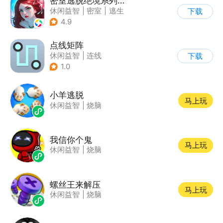
密室逃脱绝境系列4迷失森林
休闲益智
|
密室
|
逃生
下载
|
密室逃脱
4.9
点线矩阵
休闲益智
|
连线
下载
1.0
小羊逃脱
马上玩
休闲益智
|
烧脑
我信你个鬼
马上玩
休闲益智
|
烧脑
螺丝王来解压
马上玩
休闲益智
|
烧脑