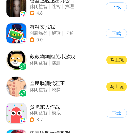
密室逃脱逃出办公室3
休闲益智
|
迷宫
|
推理
下载
|
密室逃脱
4.8
有种来找我
创新品类
|
解谜
|
卡通
下载
|
休闲益智
0.0
救救狗狗闯关小游戏
马上玩
休闲益智
|
烧脑
全民脑洞找茬王
马上玩
休闲益智
|
烧脑
贪吃蛇大作战
休闲益智
|
模拟
下载
|
贪吃蛇
|
卡通
3.7