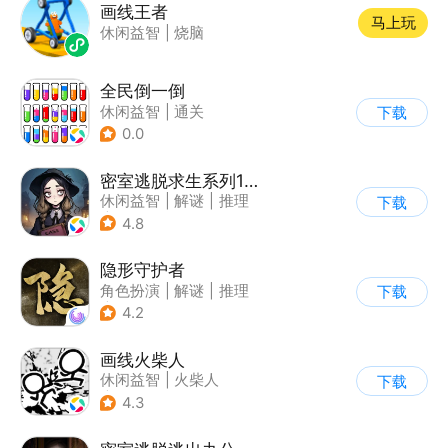
画线王者
马上玩
休闲益智
|
烧脑
全民倒一倒
休闲益智
|
通关
下载
0.0
密室逃脱求生系列1极地冒险
休闲益智
|
解谜
|
推理
下载
|
密室逃脱
4.8
隐形守护者
角色扮演
|
解谜
|
推理
下载
|
端游移植
4.2
画线火柴人
休闲益智
|
火柴人
下载
|
DIY
4.3