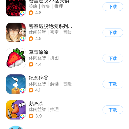
密室逃脱23迷失俱乐部
策略
|
收集
|
推理
下载
|
密室逃脱
4.8
密室逃脱绝境系列3画仙奇缘
休闲益智
|
密室
|
冒险
下载
|
密室逃脱
4.5
草莓涂涂
休闲益智
|
拼图
下载
|
儿童游戏
|
像素风
4.4
纪念碑谷
休闲益智
|
解谜
|
冒险
下载
|
治愈
4.1
鹅鸭杀
休闲益智
|
推理
下载
|
金山世游
3.9