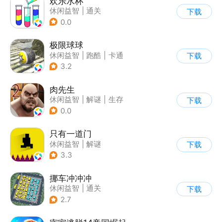
欢乐水杯
休闲益智
|
通关
下载
0.0
极限球球
休闲益智
|
跑酷
|
卡通
下载
3.2
肉先生
休闲益智
|
解谜
|
生存
下载
|
卡通
0.0
只有一道门
休闲益智
|
解谜
下载
|
像素风
|
通关
3.3
挪车冲冲冲
休闲益智
|
通关
下载
2.7