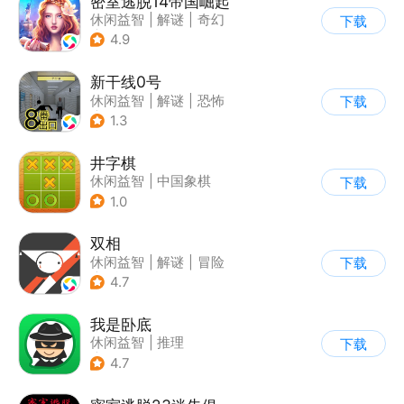
密室逃脱14帝国崛起
休闲益智
|
解谜
|
奇幻
下载
|
密室逃脱
4.9
新干线0号
休闲益智
|
解谜
|
恐怖
下载
|
写实
1.3
井字棋
休闲益智
|
中国象棋
下载
1.0
双相
休闲益智
|
解谜
|
冒险
下载
|
公益
4.7
我是卧底
休闲益智
|
推理
下载
|
派对游戏
4.7