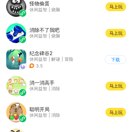
怪物偷蛋
马上玩
休闲益智
|
烧脑
消除不了我吧
马上玩
休闲益智
|
烧脑
纪念碑谷2
休闲益智
|
解谜
|
冒险
下载
|
清新
3.5
消一消高手
马上玩
休闲益智
|
消除
聪明开局
马上玩
休闲益智
|
消除