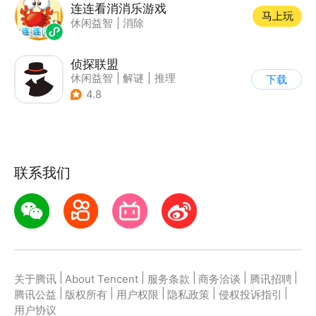
连连看消消乐游戏
马上玩
休闲益智
|
消除
侦探联盟
休闲益智
|
解谜
|
推理
下载
|
侦探
4.8
联系我们
|
|
|
|
|
关于腾讯
About Tencent
服务条款
商务洽谈
腾讯招聘
|
|
|
|
|
腾讯公益
版权所有
用户权限
隐私政策
侵权投诉指引
用户协议