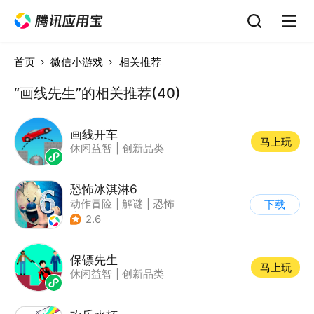
首页
微信小游戏
相关推荐
“画线先生”的相关推荐(40)
画线开车
马上玩
休闲益智
|
创新品类
恐怖冰淇淋6
动作冒险
|
解谜
|
恐怖
下载
|
暗黑
2.6
保镖先生
马上玩
休闲益智
|
创新品类