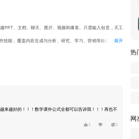
松创建PPT、文档、聊天、图片、视频和播客。只需输入创意，天工
官方工作技能，覆盖内容生成与分析、研究、学习、营销等核心工作场
展开
，并复用跨工具的 Skill 模板体系，实现经验沉淀与自动化复
热
动执行重复性工作，例如每日股票信息总结、市场动态整理等，无
执行固定流程，实现信息持续更新与自动化输出。
越来越好的！！！数学课外公式全都可以告诉我！！！再也不
页编辑和指定页面重生成，让PPT直接可用。
网
5
0
段落可重写、扩展或润色。