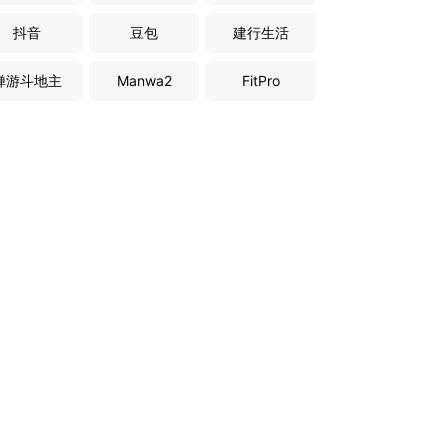
抖音
豆包
建行生活
禅游斗地主
Manwa2
FitPro