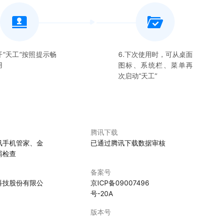
开“
天工
”按照提示畅
6.下次使用时，可从桌面
用
图标、系统栏、菜单再
次启动“
天工
”
腾讯下载
讯手机管家、金
已通过腾讯下载数据审核
霸检查
备案号
科技股份有限公
京ICP备09007496
号-20A
版本号