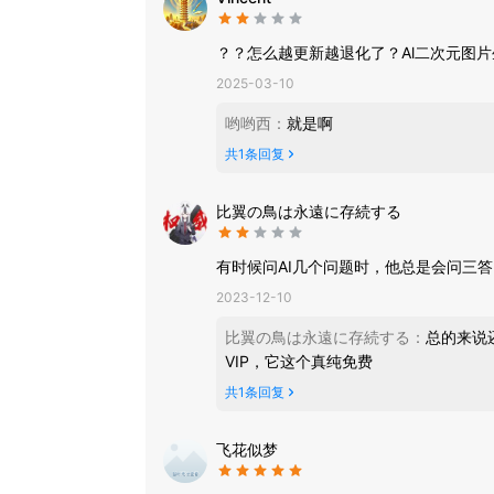
AI 表格
智能整理数据与表格，自动生成清晰可读的数据视
2025-03-10
AI 聊天
通过对话式交互，在指定知识范围内实现高效智能
哟哟西
：
就是啊
共
1
条回复
AI 图片
快速生成高质量视觉图像，精准呈现文字与创意内
比翼の鳥は永遠に存続する
AI 视频
通过简单提示生成高质量视频，加快创作流程，提
有时候问AI几个问题时，他总是会问三
AI 播客
2023-12-10
一条指令即生成脚本、播客，轻松搭建专属AI播客
比翼の鳥は永遠に存続する
：
总的来说
VIP，它这个真纯免费
立即下载天工APP——创作者与专业人士的高效选
共
1
条回复
飞花似梦