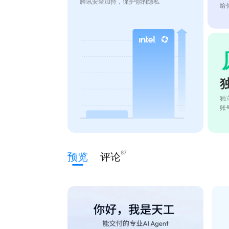
腾讯安全加持，保护你的隐私
给
独
账
87
预览
评论