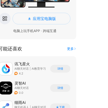
应用宝电脑版
电脑上玩手机APP · 跨端互通
可能还喜欢
更多
讯飞星火
AI聊天对话
|
AI教育学习
详情
4.2
灵智AI
AI聊天对话
详情
0.0
细雨Ai
聊天机器人
|
AI聊天对话
下载