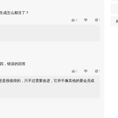
图，大幅提升分析效率。
4
1
问答。
容。
升内容产出效率。
答四，错误的回答
2
1
频道。
还是很值得的，只不过需要改进，它并不像其他的要会员或
择。