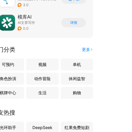
3.0
模库AI
AI文章写作
详情
0.0
门分类
更多
可预约
视频
单机
角色扮演
动作冒险
休闲益智
棋牌中心
生活
购物
友热搜
光环助手
DeepSeek
红果免费短剧