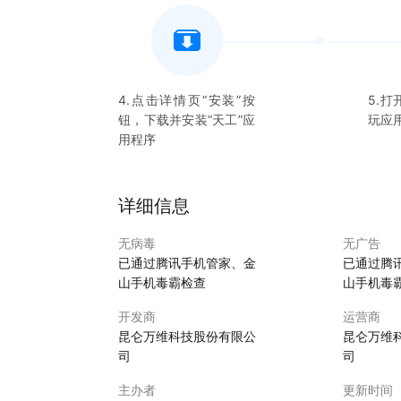
4.点击详情页“安装”按
5.打
钮，下载并安装“
天工
”应
玩应
用程序
详细信息
无病毒
无广告
已通过腾讯手机管家、金
已通过腾
山手机毒霸检查
山手机毒
开发商
运营商
昆仑万维科技股份有限公
昆仑万维
司
司
主办者
更新时间