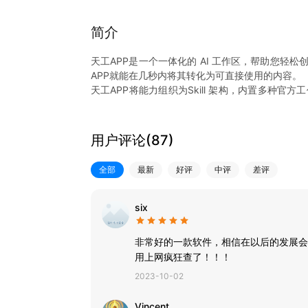
简介
天工APP是一个一体化的 AI 工作区，帮助您轻
APP就能在几秒内将其转化为可直接使用的内容。
天工APP将能力组织为Skill 架构，内置多种
景，使AI可自动完成任务。同时支持创建自定义技能
用。
用户评论(
87
)
使用天工APP，您可以体验以下功能：
定时任务
全部
最新
好评
中评
差评
-支持设置周期性定时任务（如每日、每周），自
需手动触发即可持续运行。
-可自定义任务频率与内容规则，让 AI 持续重复
six
AI PPT
非常好的一款软件，相信在以后的发展会
一键生成专业PPT，自动优化布局与结构，支持逐
用上网疯狂查了！！！
2023-10-02
AI 文档
轻松生成结构清晰、逻辑严谨的文稿或研究报告，
Vincent