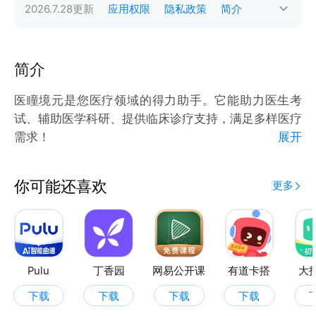
2026.7.28
更新
应用权限
隐私政策
简介
简介
医瞳境元是您医疗领域的得力助手。它能助力医生考
试、辅助医学科研、提供临床诊疗支持，满足多样医疗
需求！
展开
主要特性
你可能还喜欢
更多
小医医考通：输入医学试题，小医给出正确答案，并从
医学知识和理论角度阐释原因；剖析常见错误选项，帮
助避免犯错；提供相关疾病分类、诊断方法、治疗方案
等额外信息；手机端小程序支持语音和拍照录入，搜题
高效便捷。
Pulu
丁香园
网易公开课
有道卡搭
大
小医学术助手：拥有庞大医疗资源库，协助选题，提供
下载
下载
下载
下载
关键教材、研究文章和综述，智能生成论文摘要、绪论