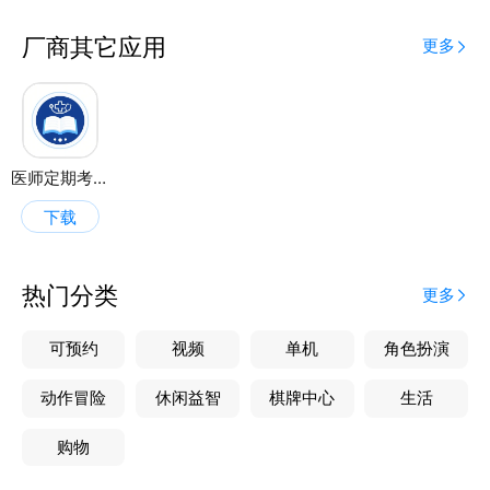
等部分；优化课题设计、编写大纲、拓展研究思路；辅
助内容撰写、润色修改，提供中英翻译支持，提升论文
厂商其它应用
更多
写作效率；设有医境学院，提供医学人工智能视频教
学、前沿临床资讯、学术研究方向汇总。
小医同学：专科问答覆盖 30 多个科室临床专业领域，
解答医学知识、诊断指南等问题，提供健康需求建议；
输入患者信息症状，生成中医建议治疗与诊断方案，匹
医师定期考核
配方剂并提供建议；检验报告智能解析，提供结果摘要
下载
与诊断建议；分析多种医学影像，标注异常区域，生成
结论建议。
热门分类
更多
可预约
视频
单机
角色扮演
动作冒险
休闲益智
棋牌中心
生活
购物