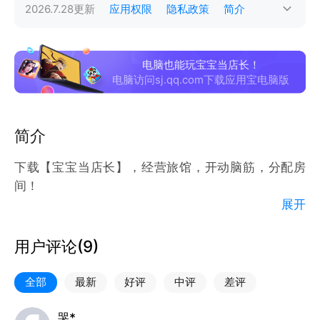
2026.7.28
更新
应用权限
隐私政策
简介
电脑也能玩宝宝当店长！
电脑访问sj.qq.com下载应用宝电脑版
简介
下载【宝宝当店长】，经营旅馆，开动脑筋，分配房
间！
展开
奇妙旅店开张啦，小伙伴们都争着来住店！但是出了一
些意外，骨头小姐看到胖狗，吓得哭了起来，老鼠皮皮
用户评论(
9
)
看到奶酪先生，不停地流口水……他们都不能住在一
起，这可怎么办呢？开动脑筋帮奇奇想想办法吧！
全部
最新
好评
中评
差评
【脑力锻炼】根据客人之间的关系，巧妙安排住宿！
哭*。