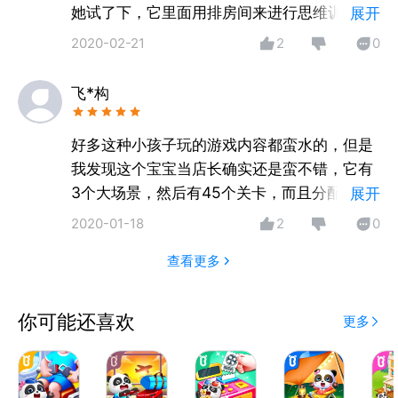
她试了下，它里面用排房间来进行思维训练确
展开
实还蛮不错的，老鼠喜欢偷吃东西，所以在里
2020-02-21
2
0
面就设定了老鼠不能和奶酪先生住一起等等，
不光让她玩了，确实潜移默化的也学到了些小
飞*构
知识。
好多这种小孩子玩的游戏内容都蛮水的，但是
我发现这个宝宝当店长确实还是蛮不错，它有
3个大场景，然后有45个关卡，而且分配房间
展开
也是需要有一定的常识的，不能随便分配，就
2020-01-18
2
0
像骨头小姐就不能和胖狗住一起，我崽也愿意
查看更多
玩这个，每次写到了新的什么都会和我说，它
这个确实不只是个游戏，他在玩的过程中也学
到了些东西的。
你可能还喜欢
更多