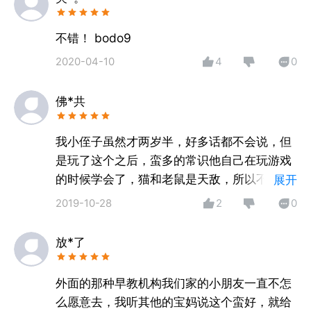
【丰富关卡】40+任务关卡，收集客人信息，巧妙安排
住宿，化解矛盾！
不错！ bodo9
【三大主题】雪糕大陆、奇妙森林、魔幻河域，等你来
2020-04-10
4
0
探索！
【常识认知】猫、老鼠是天敌，狗爱吃骨头……在互动
佛*共
中了解常识！
【多样激励】收获金币，升级旅馆，解锁宝箱……让宝
宝爱不释手！
我小侄子虽然才两岁半，好多话都不会说，但
是玩了这个之后，蛮多的常识他自己在玩游戏
【产品特色】
的时候学会了，猫和老鼠是天敌，所以不能安
展开
精致场景，任性切换，感受店长工作的乐趣；
排在一起住宿，还有小狗爱吃骨头也是在这个
2019-10-28
2
0
丰富关卡，迎接各种挑战，互动体验更有趣；
里面学会的，它这种边玩边学的感觉，还是蛮
点击操作，简单拖拽，为宝宝量身定制！
好的。
放*了
外面的那种早教机构我们家的小朋友一直不怎
么愿意去，我听其他的宝妈说这个蛮好，就给