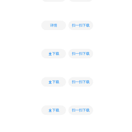
扫一扫下载
详情
扫一扫下载
下载
扫一扫下载
下载
扫一扫下载
下载