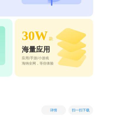
30W
款
海量应用
应用/手游/小游戏
海纳全网，等你体验
扫一扫下载
详情