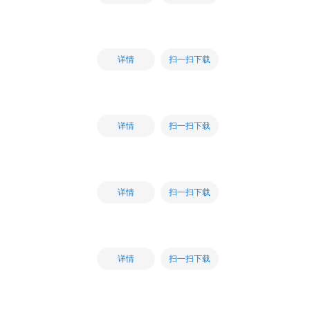
扫一扫下载
详情
扫一扫下载
详情
扫一扫下载
详情
扫一扫下载
详情