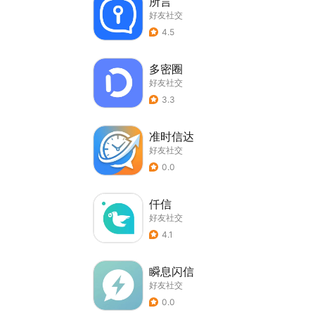
所言
好友社交
4.5
多密圈
好友社交
3.3
准时信达
好友社交
0.0
仟信
好友社交
4.1
瞬息闪信
好友社交
0.0