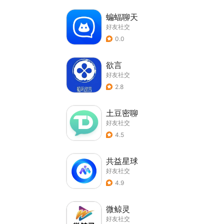
蝙蝠聊天
好友社交
0.0
欲言
好友社交
2.8
土豆密聊
好友社交
4.5
共益星球
好友社交
4.9
微鲸灵
好友社交