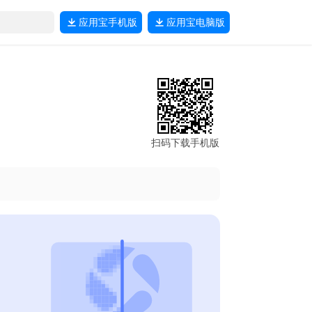
应用宝
手机版
应用宝
电脑版
扫码下载手机版