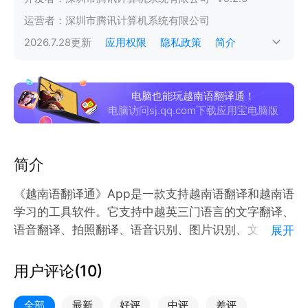
运营者：
深圳市腾讯计算机系统有限公司
2026.7.28
更新
应用权限
隐私政策
简介
电脑也能玩越南语翻译通！
电脑访问sj.qq.com下载应用宝电脑版
简介
《越南语翻译通》App是一款支持越南语翻译和越南语
学习的工具软件。它支持中越英三门语言的文字翻译、
语音翻译、拍照翻译、语音识别、图片识别、文字转语
展开
音、语音转文字等功能，堪称全能越南语翻译官。
用户评论(
10
)
《越南语翻译通》App还支持越语词典查单词、日常用
语主题词汇、零基础入门字母发音练习、艾宾浩斯记忆
全部
最新
好评
中评
差评