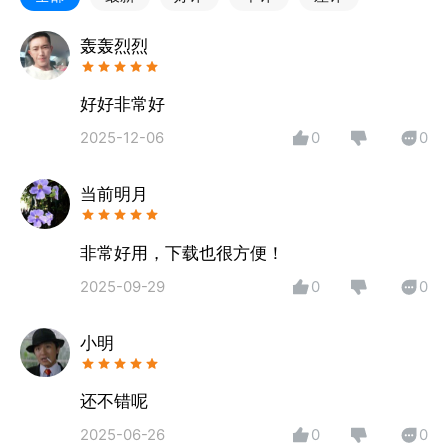
曲线背单词、随身听力强化训练、阅读学习专栏等学习
功能，帮助大家利用碎片化时间轻松掌握越南语。目前
轰轰烈烈
已经更新《基础越南语词汇》、《越南语分类词汇》、
《实用越南语教程词汇》《常见越南语单词》《常见越
好好非常好
南语成语俗语》等实用越南语词书。
2025-12-06
0
0
【翻译功能】
当前明月
• 文字翻译 | 越南语中文英文互译，翻译准确，错误
少；
• 语音翻译 | 面对面说话翻译，你一句我一句同声传
非常好用，下载也很方便！
译；
2025-09-29
0
0
• 拍照翻译 | 拍照上传图片即可识别越南文，图片翻
译；
小明
• 语音识别 | 高精度语音识别技术，发音不标准也可
以；
还不错呢
• 图片识别 | 上传照片提取文字内容，便捷整理长文
本；
2025-06-26
0
0