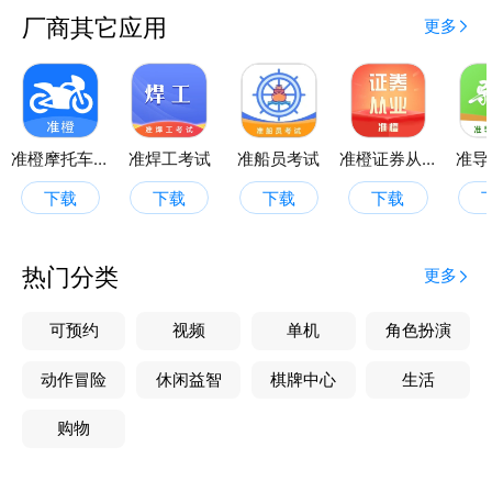
厂商其它应用
更多
准橙摩托车考试
准焊工考试
准船员考试
准橙证券从业考试通
准导
下载
下载
下载
下载
热门分类
更多
可预约
视频
单机
角色扮演
动作冒险
休闲益智
棋牌中心
生活
购物