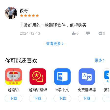
• 文字转语音 | 输入越南文字即可智能发音，媲美真
人；
俊哥
【学习功能】
非常好用的一款翻译软件，值得购买
• 科学背单词 | 艾宾浩斯记忆曲线背单词学习模式；
2024-12-13
0
0
• 越南语词库 | 持续更新从入门到精通的越南
查看更多
你可能还喜欢
更多
越南语
越南语翻译
e学中文
免费翻译器
英
下载
下载
下载
下载