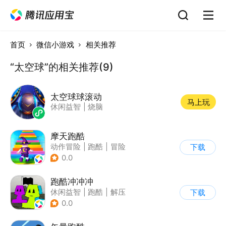
首页
微信小游戏
相关推荐
“太空球”的相关推荐(9)
太空球球滚动
马上玩
休闲益智
|
烧脑
摩天跑酷
动作冒险
|
跑酷
|
冒险
下载
|
横版过关
0.0
跑酷冲冲冲
休闲益智
|
跑酷
|
解压
下载
|
清新
0.0