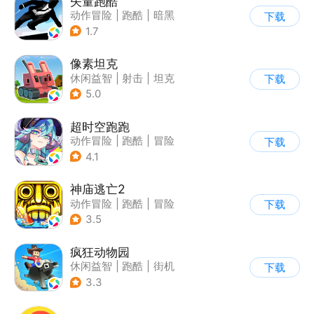
矢量跑酷
动作冒险
|
跑酷
|
暗黑
下载
|
通关
1.7
像素坦克
休闲益智
|
射击
|
坦克
下载
|
像素风
5.0
超时空跑跑
动作冒险
|
跑酷
|
冒险
下载
|
沙盒
4.1
神庙逃亡2
动作冒险
|
跑酷
|
冒险
下载
|
欧美风
3.5
疯狂动物园
休闲益智
|
跑酷
|
街机
下载
|
像素风
3.3