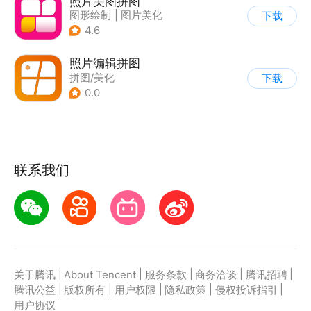
照片美图拼图
图形绘制
|
图片美化
下载
|
拼图/美化
4.6
照片编辑拼图
拼图/美化
下载
0.0
联系我们
|
|
|
|
|
关于腾讯
About Tencent
服务条款
商务洽谈
腾讯招聘
|
|
|
|
|
腾讯公益
版权所有
用户权限
隐私政策
侵权投诉指引
用户协议