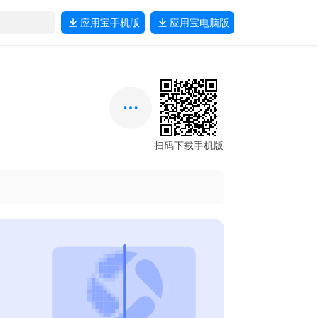
应用宝
手机版
应用宝
电脑版
扫码下载手机版