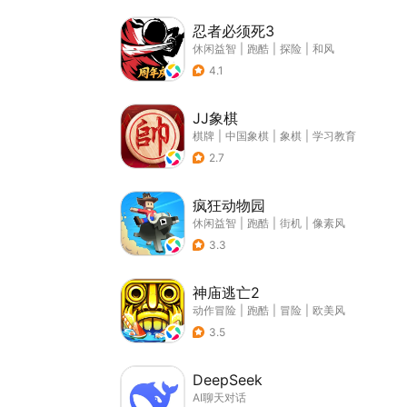
忍者必须死3
休闲益智
|
跑酷
|
探险
|
和风
4.1
JJ象棋
棋牌
|
中国象棋
|
象棋
|
学习教育
2.7
疯狂动物园
休闲益智
|
跑酷
|
街机
|
像素风
3.3
神庙逃亡2
动作冒险
|
跑酷
|
冒险
|
欧美风
3.5
DeepSeek
AI聊天对话