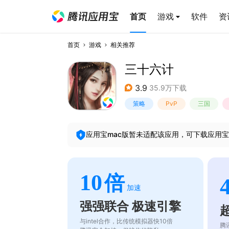
首页
游戏
软件
资
首页
游戏
相关推荐
三十六计
3.9
35.9万下载
策略
PvP
三国
应用宝mac版暂未适配该应用，可下载应用宝
10
倍
加速
强强联合 极速引擎
与intel合作，比传统模拟器快10倍
腾