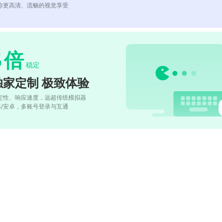
你更高清、流畅的视觉享受
5
倍
稳定
独家定制 极致体验
定性、响应速度，远超传统模拟器
OS/安卓，多账号登录与互通