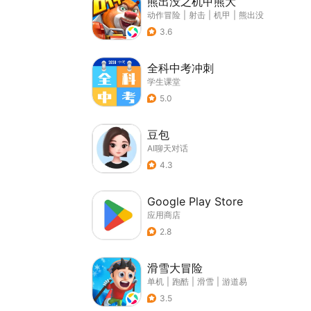
熊出没之机甲熊大
动作冒险
|
射击
|
机甲
|
熊出没
3.6
全科中考冲刺
学生课堂
5.0
豆包
AI聊天对话
4.3
Google Play Store
应用商店
2.8
滑雪大冒险
单机
|
跑酷
|
滑雪
|
游道易
3.5