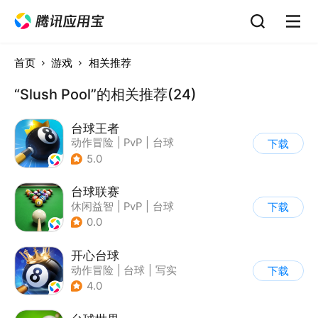
首页
游戏
相关推荐
“Slush Pool”的相关推荐(24)
台球王者
动作冒险
|
PvP
|
台球
下载
|
匹配对战
5.0
台球联赛
休闲益智
|
PvP
|
台球
下载
|
写实
0.0
开心台球
动作冒险
|
台球
|
写实
下载
4.0