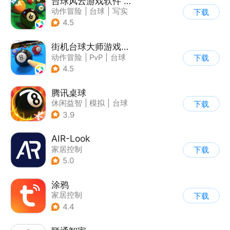
台球风云游戏软件 V1.0.0
动作冒险
|
台球
|
写实
下载
4.5
街机台球大师游戏软件V1.0
动作冒险
|
PvP
|
台球
下载
|
写实
4.5
腾讯桌球
休闲益智
|
模拟
|
台球
下载
|
卡通
3.9
AIR-Look
家居控制
下载
5.0
涂鸦
家居控制
下载
4.4