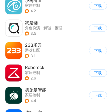
小鹰看看
家居控制
下载
4.2
我是谜
角色扮演
|
解谜
|
推理
下载
|
文字游戏
3.5
233乐园
游戏社区
下载
3.1
Roborock
家居控制
下载
2.6
德施曼智能
家居控制
下载
4.4