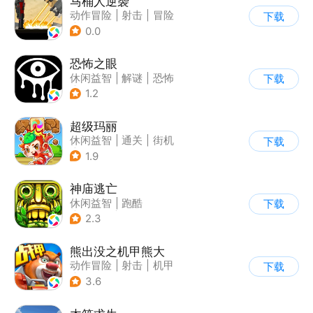
马桶人逆袭
动作冒险
|
射击
|
冒险
下载
|
像素风
0.0
恐怖之眼
休闲益智
|
解谜
|
恐怖
下载
|
单机
1.2
超级玛丽
休闲益智
|
通关
|
街机
下载
|
儿童游戏
1.9
神庙逃亡
休闲益智
|
跑酷
下载
|
欧美风
|
创梦天地
2.3
熊出没之机甲熊大
动作冒险
|
射击
|
机甲
下载
|
熊出没
3.6