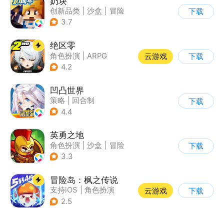
奶块
创新品类
|
沙盒
|
冒险
下载
|
开放世界
3.7
绝区零
角色扮演
|
ARPG
云游戏
下载
|
冒险
|
美少女
4.2
凹凸世界
策略
|
回合制
下载
|
动漫改编
|
凹凸世界
4.4
英勇之地
角色扮演
|
沙盒
|
冒险
下载
|
steam游戏
3.3
冒险岛：枫之传说
支持iOS
|
角色扮演
云游戏
下载
|
放置
|
冒险
2.5