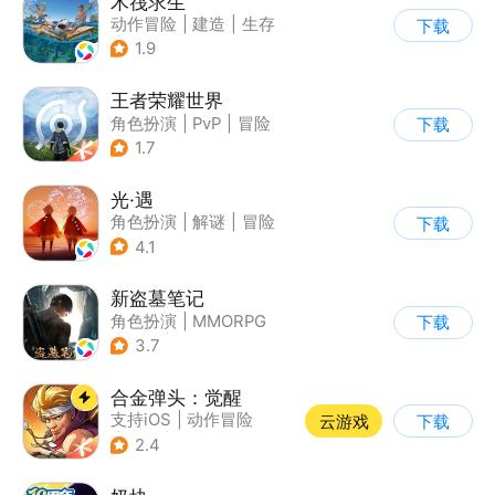
木筏求生
动作冒险
|
建造
|
生存
下载
|
写实
1.9
王者荣耀世界
角色扮演
|
PvP
|
冒险
下载
|
开放世界
1.7
光·遇
角色扮演
|
解谜
|
冒险
下载
|
开放世界
4.1
新盗墓笔记
角色扮演
|
MMORPG
下载
|
冒险
|
盗墓笔记
3.7
合金弹头：觉醒
支持iOS
|
动作冒险
云游戏
下载
|
射击
|
街机
2.4