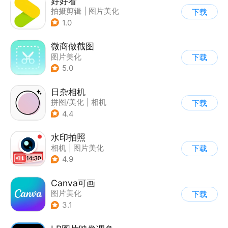
好好看
拍摄剪辑
|
图片美化
下载
1.0
微商做截图
图片美化
下载
5.0
日杂相机
拼图/美化
|
相机
下载
|
图片美化
4.4
水印拍照
相机
|
图片美化
下载
4.9
Canva可画
图片美化
下载
3.1