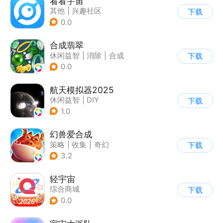
看看宇宙
其他
|
兴趣社区
下载
0.0
合成翡翠
休闲益智
|
消除
|
合成
下载
0.0
航天模拟器2025
休闲益智
|
DIY
下载
1.0
幻兽爱合成
策略
|
收集
|
奇幻
下载
|
卡通
3.2
轻宇宙
综合商城
下载
0.0