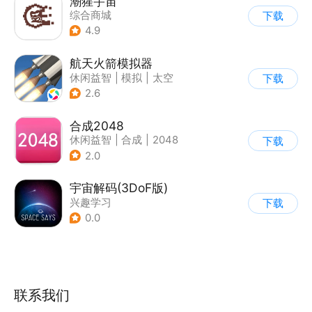
潮猩宇宙
综合商城
下载
4.9
航天火箭模拟器
休闲益智
|
模拟
|
太空
下载
|
载具模拟
2.6
合成2048
休闲益智
|
合成
|
2048
下载
2.0
宇宙解码(3DoF版)
兴趣学习
下载
0.0
联系我们