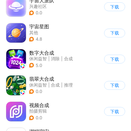
宇宙大派队
兴趣社区
下载
0.0
宇宙星图
其他
下载
4.8
数字大合成
休闲益智
|
消除
|
合成
下载
5.0
翡翠大合成
休闲益智
|
合成
|
推理
下载
|
写实
0.0
视频合成
拍摄剪辑
下载
0.0