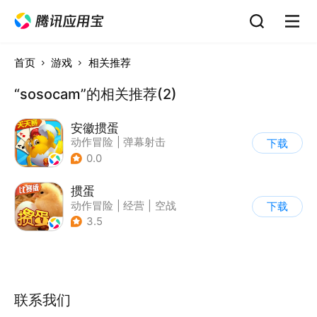
首页
游戏
相关推荐
“sosocam”的相关推荐(2)
安徽掼蛋
动作冒险
|
弹幕射击
下载
|
科幻
|
儿童游戏
0.0
掼蛋
动作冒险
|
经营
|
空战
下载
|
儿童游戏
3.5
联系我们