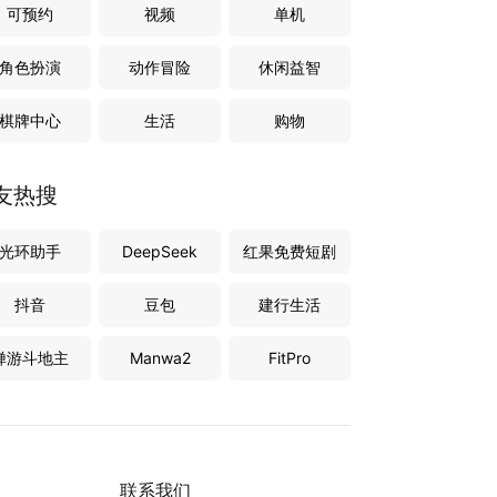
可预约
视频
单机
角色扮演
动作冒险
休闲益智
棋牌中心
生活
购物
友热搜
光环助手
DeepSeek
红果免费短剧
抖音
豆包
建行生活
禅游斗地主
Manwa2
FitPro
联系我们