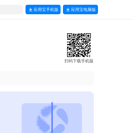
应用宝
手机版
应用宝
电脑版
扫码下载手机版