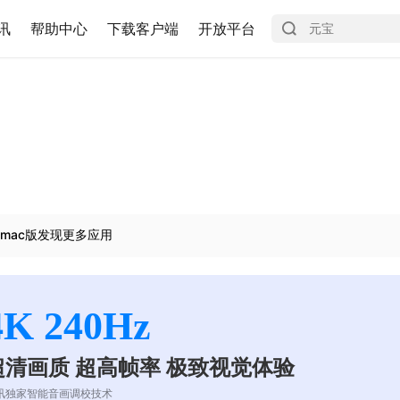
讯
帮助中心
下载客户端
开放平台
mac版发现更多应用
4K 240Hz
超清画质 超高帧率 极致视觉体验
讯独家智能音画调校技术