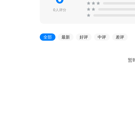
0人评分
全部
最新
好评
中评
差评