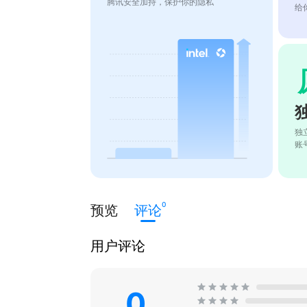
腾讯安全加持，保护你的隐私
给
独
账
0
预览
评论
用户评论
0