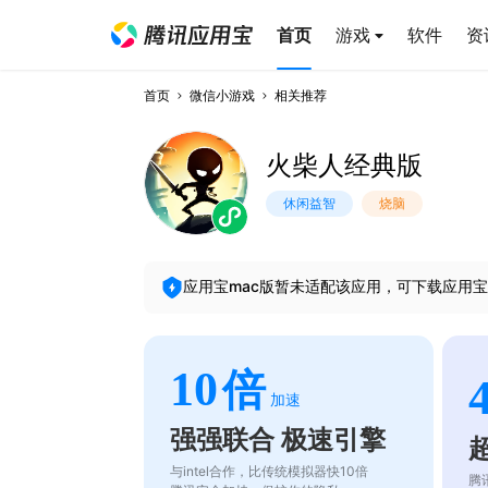
首页
游戏
软件
资
首页
微信小游戏
相关推荐
火柴人经典版
休闲益智
烧脑
应用宝mac版暂未适配该应用，可下载应用宝
10
倍
加速
强强联合 极速引擎
与intel合作，比传统模拟器快10倍
腾