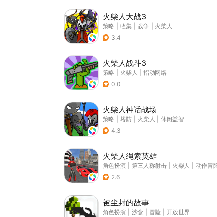
火柴人大战3
策略
|
收集
|
战争
|
火柴人
3.4
火柴人战斗3
策略
|
火柴人
|
指动网络
0.0
火柴人神话战场
策略
|
塔防
|
火柴人
|
休闲益智
4.3
火柴人绳索英雄
角色扮演
|
第三人称射击
|
火柴人
|
动作冒
2.6
被尘封的故事
角色扮演
|
沙盒
|
冒险
|
开放世界