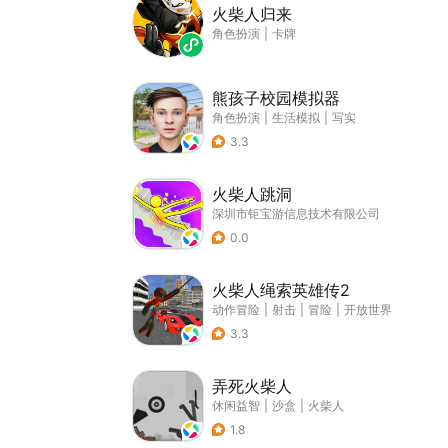
火柴人归来
角色扮演
|
卡牌
熊孩子校园模拟器
角色扮演
|
生活模拟
|
写实
3.3
火柴人跳洞
深圳市钜宝游信息技术有限公司
0.0
火柴人绳索英雄传2
动作冒险
|
射击
|
冒险
|
开放世界
3.3
弄死火柴人
休闲益智
|
沙盒
|
火柴人
1.8