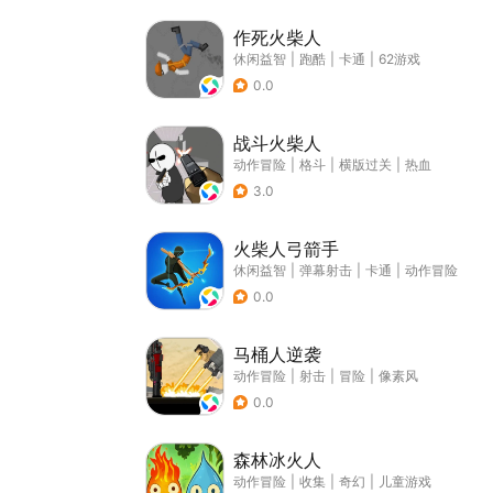
作死火柴人
休闲益智
|
跑酷
|
卡通
|
62游戏
0.0
战斗火柴人
动作冒险
|
格斗
|
横版过关
|
热血
3.0
火柴人弓箭手
休闲益智
|
弹幕射击
|
卡通
|
动作冒险
0.0
马桶人逆袭
动作冒险
|
射击
|
冒险
|
像素风
0.0
森林冰火人
动作冒险
|
收集
|
奇幻
|
儿童游戏