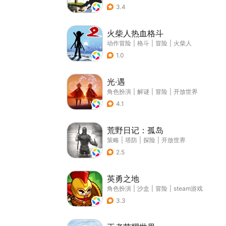
3.4
火柴人热血格斗
动作冒险
|
格斗
|
冒险
|
火柴人
1.0
光·遇
角色扮演
|
解谜
|
冒险
|
开放世界
4.1
荒野日记：孤岛
策略
|
塔防
|
探险
|
开放世界
2.5
英勇之地
角色扮演
|
沙盒
|
冒险
|
steam游戏
3.3