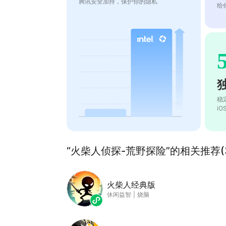
腾讯安全加持，保护你的隐私
给
稳
i
“火柴人侦探-荒野探险”的相关推荐(3
火柴人经典版
休闲益智
|
烧脑