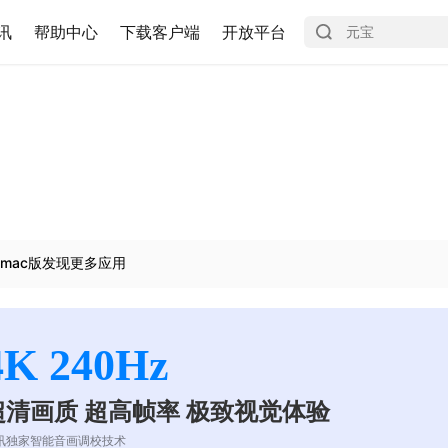
讯
帮助中心
下载客户端
开放平台
mac版发现更多应用
4K 240Hz
超清画质 超高帧率 极致视觉体验
讯独家智能音画调校技术