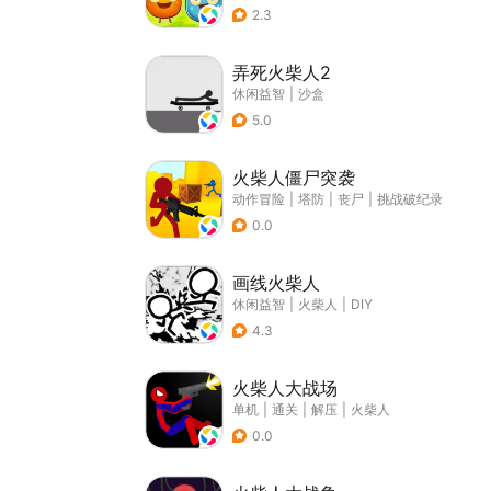
2.3
弄死火柴人2
休闲益智
|
沙盒
5.0
火柴人僵尸突袭
动作冒险
|
塔防
|
丧尸
|
挑战破纪录
0.0
画线火柴人
休闲益智
|
火柴人
|
DIY
4.3
火柴人大战场
单机
|
通关
|
解压
|
火柴人
0.0