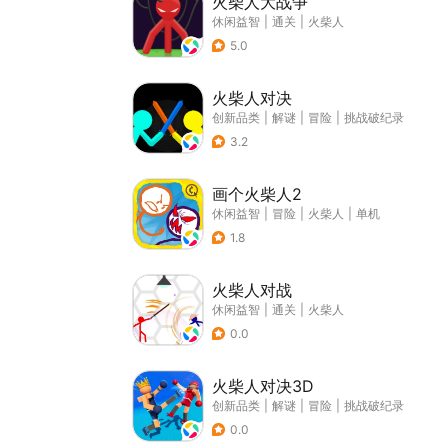
火柴人大战争
休闲益智
|
通关
|
火柴人
5.0
火柴人对决
创新品类
|
解谜
|
冒险
|
挑战破纪录
3.2
画个火柴人2
休闲益智
|
冒险
|
火柴人
|
单机
1.8
火柴人对战
休闲益智
|
通关
|
火柴人
0.0
火柴人对决3D
创新品类
|
解谜
|
冒险
|
挑战破纪录
0.0