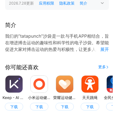
2026.7.28
更新
应用权限
隐私政策
简介
简介
我们的“tatapunch”沙袋是一款与手机APP相结合，旨
在增进搏击运动的趣味性和科学性的电子沙袋。希望能
促进大家对搏击运动的热爱与积极性，让更多人来感受
展开
这项运动的魅力。The world&#39;s first acousto-
optic interaction and data visualization intelligent
你可能还喜欢
更多
fight pad.
Keep - AI 运动教练
小米运动健康
荣耀运动健康
天天跳绳
下载
下载
下载
下载