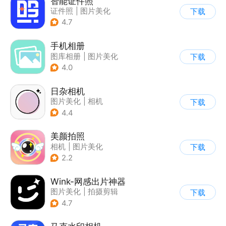
智能证件照
证件照
|
图片美化
下载
|
AI图像处理
|
相机
4.7
手机相册
图库相册
|
图片美化
下载
4.0
日杂相机
图片美化
|
相机
下载
|
拼图/美化
4.4
美颜拍照
相机
|
图片美化
下载
2.2
Wink-网感出片神器
图片美化
|
拍摄剪辑
下载
4.7