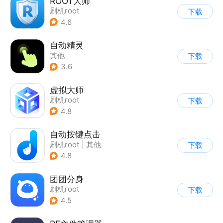
ROOT大师
刷机root
下载
4.6
自动精灵
其他
下载
3.6
虚拟大师
刷机root
下载
4.8
自动按键点击
刷机root
|
其他
下载
4.8
团团分身
刷机root
下载
|
应用分身/多开
4.5