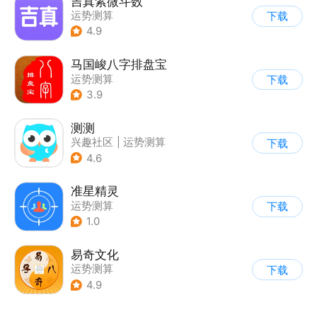
吉真紫微斗数
运势测算
下载
4.9
马国峻八字排盘宝
运势测算
下载
3.9
测测
兴趣社区
|
运势测算
下载
4.6
准星精灵
运势测算
下载
1.0
易奇文化
运势测算
下载
4.9