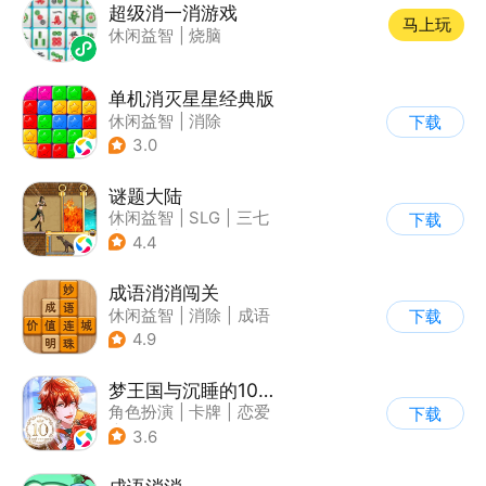
超级消一消游戏
马上玩
休闲益智
|
烧脑
单机消灭星星经典版
休闲益智
|
消除
下载
3.0
谜题大陆
休闲益智
|
SLG
|
三七
下载
|
策略
4.4
成语消消闯关
休闲益智
|
消除
|
成语
下载
4.9
梦王国与沉睡的100王子
角色扮演
|
卡牌
|
恋爱
下载
|
乙女
3.6