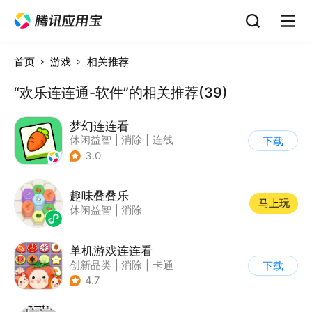
首页
游戏
相关推荐
“欢乐连连通-软件”的相关推荐(39)
梦幻连连看
休闲益智
|
消除
|
连线
下载
3.0
趣味叠叠乐
马上玩
休闲益智
|
消除
单机游戏连连看
创新品类
|
消除
|
卡通
下载
|
单机
4.7