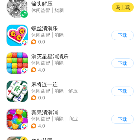
箭头解压
马上玩
休闲益智
|
烧脑
螺丝消消乐
休闲益智
|
消除
下载
0.0
消灭星星消消乐
休闲益智
|
消除
下载
4.0
麻将连一连
休闲益智
|
消除
|
解压
下载
|
中国风
0.0
宾果消消消
休闲益智
|
消除
|
商业
下载
|
宾果消消消
4.0