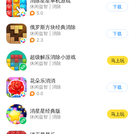
消除星星单机游戏
休闲益智
|
消除
下载
5.0
俄罗斯方块经典消除
休闲益智
|
消除
下载
|
俄罗斯方块
2.3
超级解压消除小游戏
马上玩
休闲益智
|
消除
花朵乐消消
休闲益智
|
消除
下载
0.0
消星星经典版
马上玩
休闲益智
|
消除