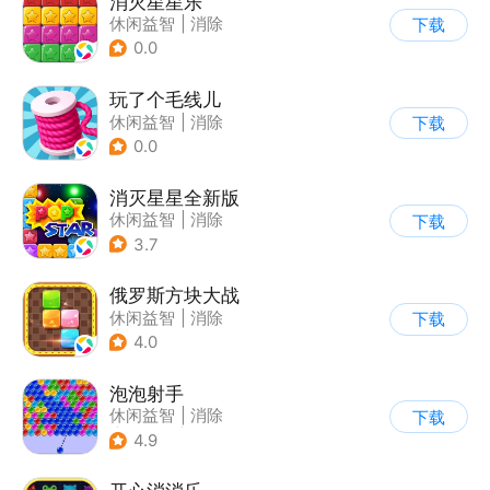
消灭星星乐
休闲益智
|
消除
下载
0.0
玩了个毛线儿
休闲益智
|
消除
下载
0.0
消灭星星全新版
休闲益智
|
消除
下载
3.7
俄罗斯方块大战
休闲益智
|
消除
下载
|
俄罗斯方块
4.0
泡泡射手
休闲益智
|
消除
下载
|
泡泡龙
|
多比特
4.9