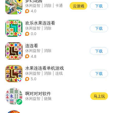
梦幻花园
休闲益智
|
消除
|
卡通
云游戏
下载
|
创梦天地
4.0
欢乐水果连连看
休闲益智
|
消除
下载
0.0
连连看
休闲益智
|
消除
下载
|
多比特
|
连线
4.8
水果连连看单机游戏
休闲益智
|
消除
|
连线
下载
5.0
啊对对对软件
马上玩
休闲益智
|
烧脑