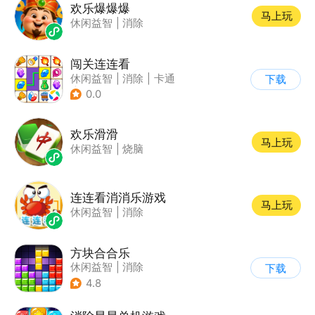
欢乐爆爆爆
马上玩
休闲益智
|
消除
闯关连连看
休闲益智
|
消除
|
卡通
下载
|
连线
0.0
欢乐滑滑
马上玩
休闲益智
|
烧脑
连连看消消乐游戏
马上玩
休闲益智
|
消除
方块合合乐
休闲益智
|
消除
下载
4.8