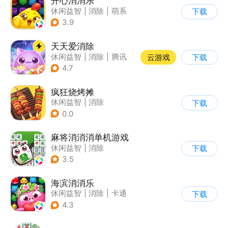
开心消消乐
休闲益智
|
消除
|
萌系
下载
|
乐元素
3.9
天天爱消除
休闲益智
|
消除
|
腾讯
云游戏
下载
|
单机
4.7
疯狂烧烤摊
休闲益智
|
消除
下载
0.0
麻将消消消单机游戏
休闲益智
|
消除
下载
3.5
海滨消消乐
休闲益智
|
消除
|
卡通
下载
|
乐元素
4.3