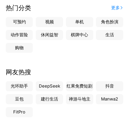
动，持续记录您的最佳成绩
热门分类
更多
• 户外轨迹：通过即米运动健康实时记录户外跑步、步
行和骑行轨迹
可预约
视频
单机
角色扮演
• 专属勋章：完成挑战、解锁成就徽章，记录每一次坚
持与突破
动作冒险
休闲益智
棋牌中心
生活
设备管理
购物
• 无缝同步：与智能手表连接，一键同步日常活动和运
动数据
• 轻松管理：查看设备信息和剩余电量
网友热搜
光环助手
DeepSeek
红果免费短剧
抖音
豆包
建行生活
禅游斗地主
Manwa2
FitPro