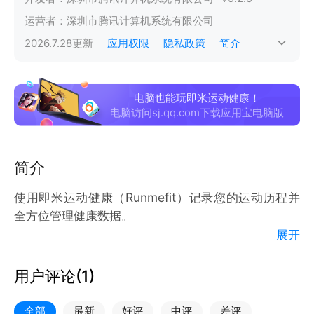
运营者：
深圳市腾讯计算机系统有限公司
2026.7.28
更新
应用权限
隐私政策
简介
电脑也能玩即米运动健康！
电脑访问sj.qq.com下载应用宝电脑版
简介
使用即米运动健康（Runmefit）记录您的运动历程并
全方位管理健康数据。
展开
从健身入门到精细化管理健康，即米运动健康为不同阶
段和需求的用户提供全方位支持。帮助您记录健康数
用户评论(
1
)
据、睡眠、日常活动，以及 100 多种运动表现，实现
智能化健康管理。AI智能分析帮助生成个性化建议，专
全部
最新
好评
中评
差评