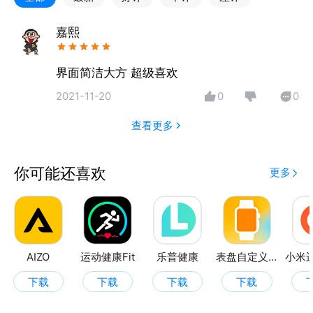
属勋章激励每一次进步，让健康管理更科学也更有成就
感。
嘉熙
懂你的健康AI助手
界面简洁大方 超级喜欢
• AI智能分析：AI辅助深度分析，生成个性化建议与提
2021-11-20
0
0
醒，越用越懂你
• 全面管理：手动输入数据与智能手表同步存储，实现
查看更多
高效管理
• 实时健康洞察：连接手表，一键同步全天候监测心
你可能还喜欢
更多
率、血氧
• 睡眠追踪：通过手表记录并分析您的睡眠，帮助您发
现睡眠规律
健康AI助手
AIZO
运动健康Fit
乐普健康
表盘自定义工具max
• 追踪进度：设立个人目标，记录步数、卡路里、距离
下载
下载
下载
下载
等数据，实时追踪目标进度
• 多种运动记录：支持记录跑步、骑行等100 多种运