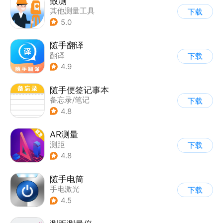
致测
其他测量工具
下载
5.0
随手翻译
翻译
下载
4.9
随手便签记事本
备忘录/笔记
下载
4.8
AR测量
测距
下载
4.8
随手电筒
手电激光
下载
4.5