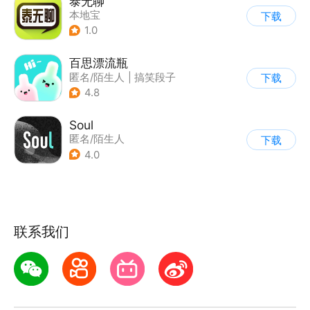
泰无聊
本地宝
下载
1.0
百思漂流瓶
匿名/陌生人
|
搞笑段子
下载
4.8
Soul
匿名/陌生人
下载
4.0
联系我们