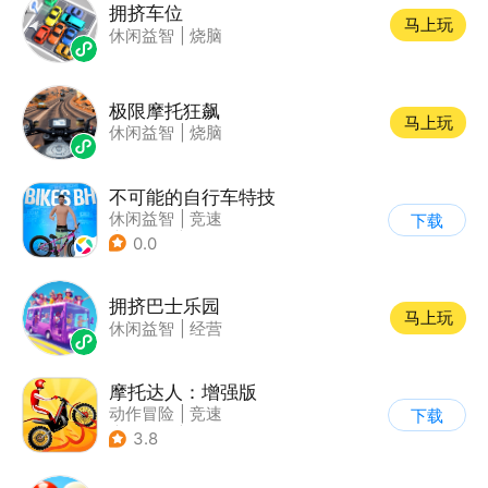
拥挤车位
马上玩
休闲益智
|
烧脑
极限摩托狂飙
马上玩
休闲益智
|
烧脑
不可能的自行车特技
休闲益智
|
竞速
下载
|
自行车
|
写实
0.0
拥挤巴士乐园
马上玩
休闲益智
|
经营
摩托达人：增强版
动作冒险
|
竞速
下载
|
摩托车
|
卡通
3.8