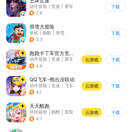
王牌竞速
动作冒险
|
竞速
|
赛车
下载
|
漂移
2.8
滑雪大冒险
单机
|
跑酷
|
滑雪
下载
|
游道易
3.5
跑跑卡丁车官方竞速版
动作冒险
|
竞速
|
赛车
云游戏
下载
|
跑跑卡丁车
4.8
QQ飞车-熊出没联动
动作冒险
|
竞速
|
飞车
云游戏
下载
|
漂移
4.1
天天酷跑
休闲益智
|
跑酷
|
冒险
云游戏
下载
|
萌系
4.7