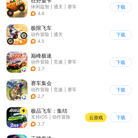
狂野重卡
休闲益智
|
通关
|
赛车
下载
4.6
极限飞车
动作冒险
|
通关
下载
|
摩托车
|
横版过关
4.5
巅峰极速
动作冒险
|
竞速
|
赛车
下载
|
漂移
3.7
赛车集会
动作冒险
|
竞速
|
赛车
下载
|
写实
2.7
极品飞车：集结
支持iOS
|
动作冒险
云游戏
下载
|
竞速
|
赛车
3.7