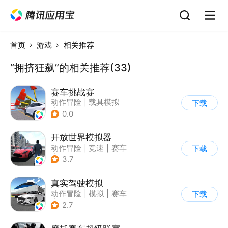
首页
游戏
相关推荐
“拥挤狂飙”的相关推荐(33)
赛车挑战赛
动作冒险
|
载具模拟
下载
|
汽车
|
写实
0.0
开放世界模拟器
动作冒险
|
竞速
|
赛车
下载
|
开放世界
3.7
真实驾驶模拟
动作冒险
|
模拟
|
赛车
下载
|
漂移
2.7