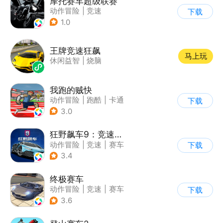
摩托赛车超级联赛
动作冒险
|
竞速
下载
|
摩托车
|
挑战赛
1.0
王牌竞速狂飙
马上玩
休闲益智
|
烧脑
我跑的贼快
动作冒险
|
跑酷
|
卡通
下载
3.0
狂野飙车9：竞速传奇
动作冒险
|
竞速
|
赛车
下载
|
狂野飙车
3.4
终极赛车
动作冒险
|
竞速
|
赛车
下载
3.6