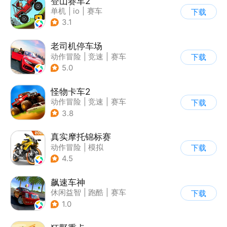
登山赛车2
单机
|
io
|
赛车
下载
|
欧美风
3.1
老司机停车场
动作冒险
|
竞速
|
赛车
下载
|
写实
5.0
怪物卡车2
动作冒险
|
竞速
|
赛车
下载
|
卡通
3.8
真实摩托锦标赛
动作冒险
|
模拟
下载
|
摩托车
|
写实
4.5
飙速车神
休闲益智
|
跑酷
|
赛车
下载
|
漂移
1.0