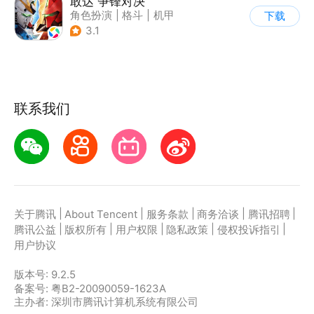
敢达 争锋对决
角色扮演
|
格斗
|
机甲
下载
|
敢达
3.1
联系我们
|
|
|
|
|
关于腾讯
About Tencent
服务条款
商务洽谈
腾讯招聘
|
|
|
|
|
腾讯公益
版权所有
用户权限
隐私政策
侵权投诉指引
用户协议
版本号:
9.2.5
备案号: 粤B2-20090059-1623A
主办者: 深圳市腾讯计算机系统有限公司