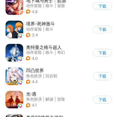
地下城与勇士：起源
动作冒险
|
格斗
|
冒险
下载
|
地下城与勇士
4.8
境界-死神激斗
动作冒险
|
格斗
下载
|
动漫改编
|
死神
3.4
奥特曼之格斗超人
动作冒险
|
格斗
|
奇幻
下载
|
奥特曼
4.0
凹凸世界
角色扮演
|
回合制
下载
|
动漫改编
|
凹凸世界
4.4
光·遇
角色扮演
|
解谜
|
冒险
下载
|
开放世界
4.1