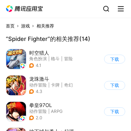
首页
游戏
相关推荐
“Spider Fighter”的相关推荐(14)
时空猎人
角色扮演
|
格斗
|
冒险
下载
|
时空猎人
4.1
龙珠激斗
动作冒险
|
卡牌
|
奇幻
下载
|
龙珠
4.3
拳皇97OL
动作冒险
|
ARPG
下载
|
街机
|
拳皇
2.0