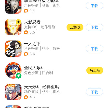
拳皇98终极之战OL
角色扮演
|
收集
|
街机
下载
|
拳皇
4.4
火影忍者
支持iOS
|
动作冒险
云游戏
下载
|
格斗
|
动漫改编
3.5
一人之下
角色扮演
|
格斗
|
冒险
下载
|
一人之下
3.6
全民大乐斗
马上玩
角色扮演
|
回合制
天天炫斗-经典重燃
动作冒险
|
格斗
|
街机
下载
|
动漫
4.6