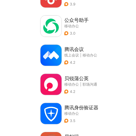
3.9
公众号助手
移动办公
3.0
腾讯会议
线上会议
|
移动办公
4.2
贝锐蒲公英
移动办公
|
职场沟通
4.2
腾讯身份验证器
移动办公
3.5