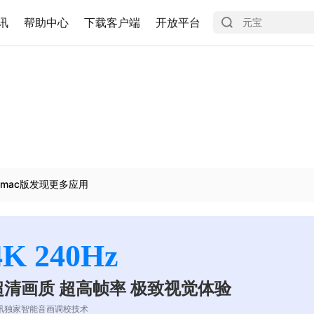
讯
帮助中心
下载客户端
开放平台
mac版发现更多应用
4K 240Hz
超清画质 超高帧率 极致视觉体验
讯独家智能音画调校技术