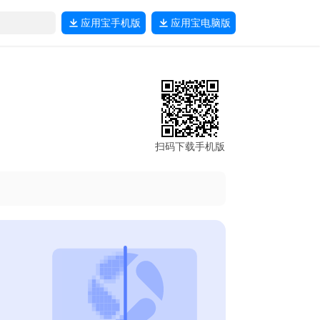
应用宝
手机版
应用宝
电脑版
扫码下载手机版