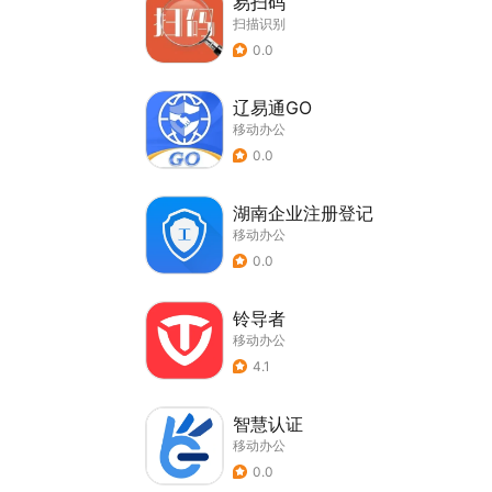
易扫码
扫描识别
0.0
辽易通GO
移动办公
0.0
湖南企业注册登记
移动办公
0.0
铃导者
移动办公
4.1
智慧认证
移动办公
0.0