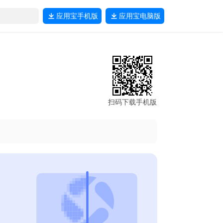
应用宝
手机版
应用宝
电脑版
扫码下载手机版