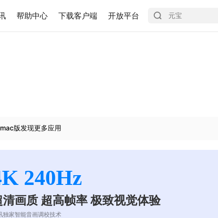
讯
帮助中心
下载客户端
开放平台
mac版发现更多应用
4K 240Hz
超清画质 超高帧率 极致视觉体验
讯独家智能音画调校技术