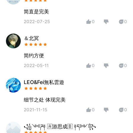
简直是完美
2022-07-25
0
0
＆北冥
简约方便
2022-05-11
0
0
LEO&Fei無私雲遊
细节之处 体现完美
2021-11-15
0
0
꧁༺ཌ༈ 🇦游思成🇧 ༈ད༻꧂