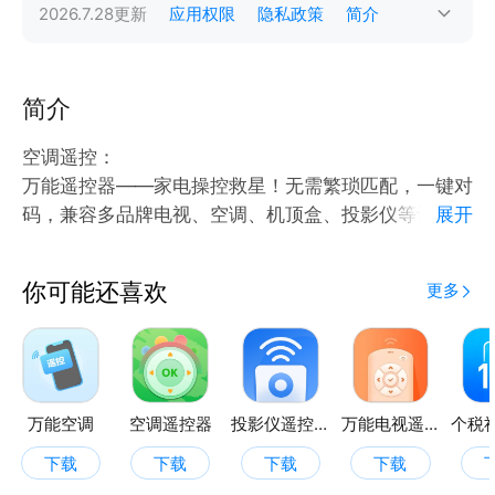
2026.7.28
更新
应用权限
隐私政策
简介
简介
空调遥控：
万能遥控器——家电操控救星！无需繁琐匹配，一键对
码，兼容多品牌电视、空调、机顶盒、投影仪等设备。
展开
小巧便携，功能集成，轻松解决多遥控器难题，让生活
回归简单，一个它全搞定。
你可能还喜欢
更多
空调遥控器——操控便捷超省心。按键清晰，功能一目
了然，远距离精准控温，轻松切换制冷、制热、风速等
模式，让你一键掌控舒适室温，尽享惬意居家时光。
电视遥控器——观影好拍档！按键布局合理，频道、音
量调节一键到位，还能快速切换信号源、开启智能功
万能空调
空调遥控器
投影仪遥控器
万能电视遥控器免费
能。随心切换节目，沉浸精彩影视世界，轻松畅享大屏
下载
下载
下载
下载
娱乐。