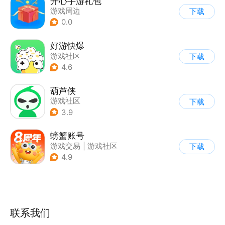
开心手游礼包
游戏周边
下载
0.0
好游快爆
游戏社区
下载
4.6
葫芦侠
游戏社区
下载
3.9
螃蟹账号
游戏交易
|
游戏社区
下载
|
代练陪玩
4.9
联系我们