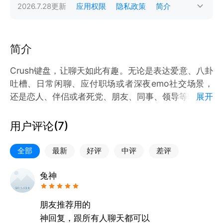
2026.7.28
更新
应用权限
隐私政策
简介
简介
Crush键盘，让聊天如此有趣。无论是表达爱意、八卦
吐槽、日常闲聊、应付职场或者深夜emo社交场景，
还是恋人、伴侣或者死党、朋友、同事、领导等聊天对
展开
象，有TA都可以自由应对。
用户评论(
7
)
Crush键盘，一款专解决社交沟通设计的智能键盘输入
法软件。
全部
最新
好评
中评
差评
试试超会聊的AI助手！让每句对话都藏着心动彩蛋。当
兔神
聊天变成指尖艺术，没有人能拒绝你的信息轰炸！适配
微信/QQ/抖音/快手/陌陌等全平台输入法，解锁社交超
朋友推荐用的
能力。
神回复，跟所有人聊天都可以