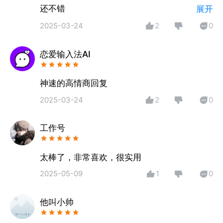
还不错
展开
核心功能拯救你的聊天力：
真实感
2025-03-24
2
0
1、闪电回复：收到Crush消息秒回高情商话术，温柔/
俏皮/深情风格任选，让TA从“嗯嗯“变成主动找你聊！
恋爱输入法AI
2、聊天截图：上传聊天截图，串联隐藏话题+分析情
绪，帮你写出关系升温的神回复，破解恋人的“晚安“到
底是困了还是生气了！
神速的高情商回复
3、话题宝库：每日更新300+心动开场白，让尬聊秒
2025-03-24
2
0
变走心局，聊天开场，轻松应对，不再害怕冷场没话
说！
工作号
4、灵魂润色：生硬的“在干嘛“变成“刚看到晚霞想起
你，此刻你也抬头了吗？“让每句话都带着心跳温度！
太棒了，非常喜欢，很实用
2025-05-09
1
0
他叫小帅