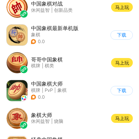
中国象棋对战
马上玩
休闲益智
|
创新品类
中国象棋最新单机版
象棋
下载
0.0
哥哥中国象棋
马上玩
棋牌
|
棋类
中国象棋大师
棋牌
|
PvP
|
象棋
下载
|
烧脑
0.0
象棋大师
马上玩
休闲益智
|
烧脑