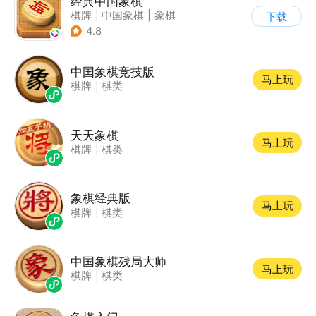
经典中国象棋
棋牌
|
中国象棋
|
象棋
下载
|
单机
4.8
中国象棋竞技版
马上玩
棋牌
|
棋类
天天象棋
马上玩
棋牌
|
棋类
象棋经典版
马上玩
棋牌
|
棋类
中国象棋残局大师
马上玩
棋牌
|
棋类