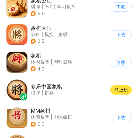
象棋公社
棋牌
|
PvP
|
学习教育
下载
3.0
象棋大师
策略
|
模拟
|
象棋
下载
|
棋牌
2.5
象棋
休闲益智
|
即时战略
下载
|
象棋
|
棋牌
4.9
多乐中国象棋
马上玩
棋牌
|
棋类
MM象棋
休闲益智
|
中国象棋
下载
|
解压
|
烧脑
0.0