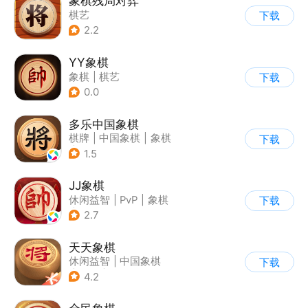
象棋残局对弈
棋艺
下载
2.2
YY象棋
象棋
|
棋艺
下载
0.0
多乐中国象棋
棋牌
|
中国象棋
|
象棋
下载
|
卡通
1.5
JJ象棋
休闲益智
|
PvP
|
象棋
下载
|
学习教育
2.7
天天象棋
休闲益智
|
中国象棋
下载
|
象棋
|
腾讯
4.2