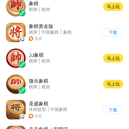
象棋
马上玩
棋牌
|
棋类
象棋黄金版
棋牌
|
中国象棋
|
象棋
下载
5.0
JJ象棋
马上玩
棋牌
|
棋类
微乐象棋
马上玩
棋牌
|
棋类
圣盛象棋
休闲益智
|
中国象棋
下载
|
象棋
|
烧脑
0.0