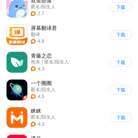
双鱼部落
匿名/陌生人
下载
2.7
屏幕翻译君
翻译
下载
4.8
青藤之恋
相亲
|
匿名/陌生人
下载
4.3
一个圈圈
匿名/陌生人
下载
4.5
眯眯
匿名/陌生人
下载
4.3