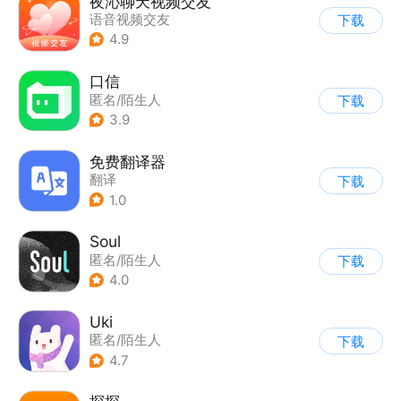
夜沁聊天视频交友
语音视频交友
下载
|
匿名/陌生人
4.9
口信
匿名/陌生人
下载
3.9
免费翻译器
翻译
下载
1.0
Soul
匿名/陌生人
下载
4.0
Uki
匿名/陌生人
下载
4.7