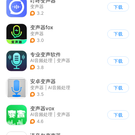
叮咚变声器
变声器
下载
3.2
变声器fox
变声器
下载
3.0
专业变声软件
AI音频处理
|
变声器
下载
3.8
安卓变声器
变声器
|
AI音频处理
下载
3.5
变声器vox
AI音频处理
|
变声器
下载
4.6