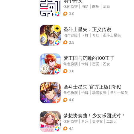
消个箭头
休闲益智
|
消除
|
解压
|
清新
3.0
圣斗士星矢：正义传说
动作冒险
|
卡牌
|
奇幻
|
圣斗士星矢
3.5
梦王国与沉睡的100王子
角色扮演
|
卡牌
|
恋爱
|
乙女
3.6
圣斗士星矢-官方正版(腾讯)
角色扮演
|
卡牌
|
动漫改编
|
圣斗士星矢
4.0
梦想协奏曲！少女乐团派对！
休闲益智
|
音乐
|
美少女
|
二次元
4.1