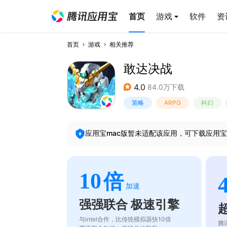
首页
游戏
软件
资
首页
游戏
相关推荐
敢达决战
4.0
84.0万下载
策略
ARPG
科幻
应用宝mac版暂未适配该应用，可下载应用宝
10
倍
加速
强强联合 极速引擎
与intel合作，比传统模拟器快10倍
腾