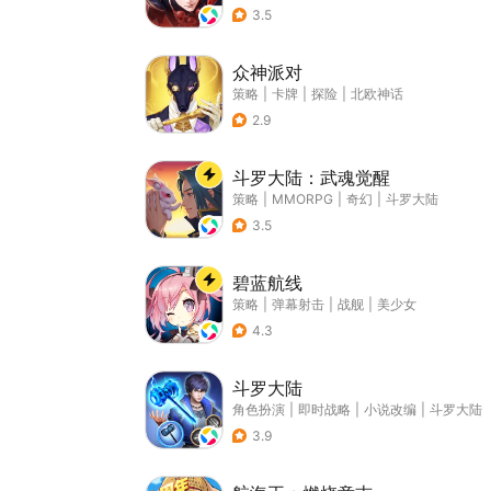
3.5
众神派对
策略
|
卡牌
|
探险
|
北欧神话
2.9
斗罗大陆：武魂觉醒
策略
|
MMORPG
|
奇幻
|
斗罗大陆
3.5
碧蓝航线
策略
|
弹幕射击
|
战舰
|
美少女
4.3
斗罗大陆
角色扮演
|
即时战略
|
小说改编
|
斗罗大陆
3.9