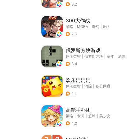
3.2
300大作战
策略
|
MOBA
|
奇幻
|
5v5
2.8
俄罗斯方块游戏
休闲益智
|
俄罗斯方块
|
童年
|
消除
3.4
欢乐消消消
休闲益智
|
消除
|
积分网赚
2.4
高能手办团
策略
|
卡牌
|
篮球
|
美少女
4.0