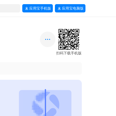
应用宝
手机版
应用宝
电脑版
扫码下载手机版