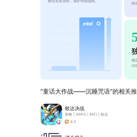
腾讯安全加持，保护你的隐私
给
稳
i
“童话大作战——沉睡咒语”的相关推荐
敢达决战
策略
|
ARPG
|
科幻
|
敢达
4.0