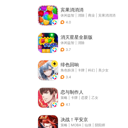
宾果消消消
休闲益智
|
消除
|
商业
|
宾果消消消
4.0
消灭星星全新版
休闲益智
|
消除
3.7
绯色回响
角色扮演
|
卡牌
|
科幻
|
美少女
3.4
恋与制作人
策略
|
卡牌
|
恋爱
|
乙女
4.1
决战！平安京
策略
|
MOBA
|
仙侠
|
阴阳师