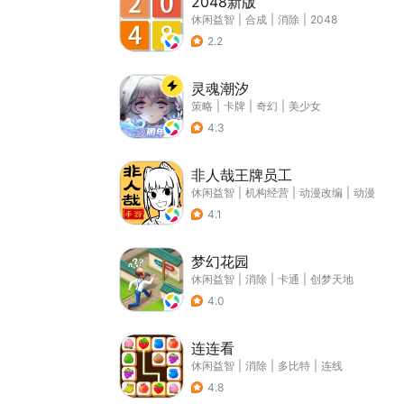
2048新版
休闲益智
|
合成
|
消除
|
2048
2.2
灵魂潮汐
策略
|
卡牌
|
奇幻
|
美少女
4.3
非人哉王牌员工
休闲益智
|
机构经营
|
动漫改编
|
动漫
4.1
梦幻花园
休闲益智
|
消除
|
卡通
|
创梦天地
4.0
连连看
休闲益智
|
消除
|
多比特
|
连线
4.8