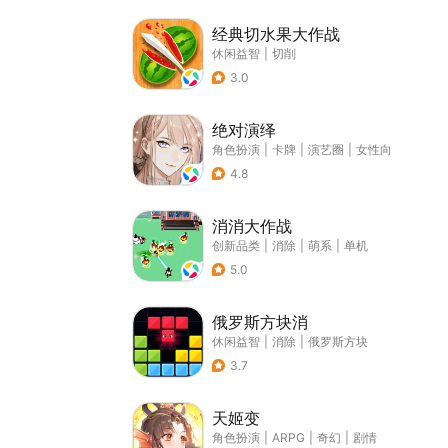
经典切水果大作战
休闲益智
|
切削
3.0
绝对演绎
角色扮演
|
卡牌
|
演艺圈
|
女性向
4.8
消消大作战
创新品类
|
消除
|
萌系
|
单机
5.0
俄罗斯方块消
休闲益智
|
消除
|
俄罗斯方块
3.7
天姬变
角色扮演
|
ARPG
|
奇幻
|
剧情